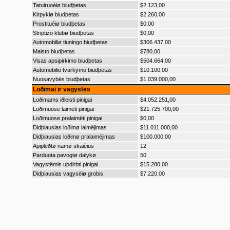
Tatuiruoèiø biudþetas
$2.123,00
Kirpyklø biudþetas
$2.260,00
Prostituèiø biudþetas
$0,00
Striptizo klubø biudþetas
$0,00
Automobiliø tiuningo biudþetas
$306.437,00
Maisto biudþetas
$780,00
Visas apsipirkimo biudþetas
$504.664,00
Automobilio tvarkymo biudþetas
$10.100,00
Nuosavybës biudþetas
$1.039.000,00
Loðimai ir vagystës
Loðimams iðleisti pinigai
$4.052.251,00
Loðimuose laimëti pinigai
$21.725.700,00
Loðimuose pralaimëti pinigai
$0,00
Didþiausias loðimø laimëjimas
$11.011.000,00
Didþiausias loðimø pralaimëjimas
$100.000,00
Apiplëðtø namø skaièius
12
Parduota pavogtø dalykø
50
Vagystëmis uþdirbti pinigai
$15.280,00
Didþiausias vagysèiø grobis
$7.220,00