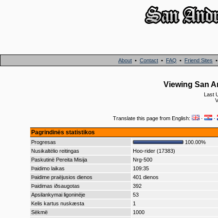
About
•
Contact
•
FAQ
•
Friend Sites
Viewing San An
Last 
V
Translate this page from English:
·
·
Pagrindinës statistikos
Progresas
100.00%
Nusikaltëlio reitingas
Hoo-rider (17383)
Paskutinë Pereita Misija
Nrg-500
Þaidimo laikas
109:35
Þaidime praëjusios dienos
401 dienos
Þaidimas iðsaugotas
392
Apsilankymai ligoninëje
53
Kelis kartus nuskæsta
1
Sëkmë
1000