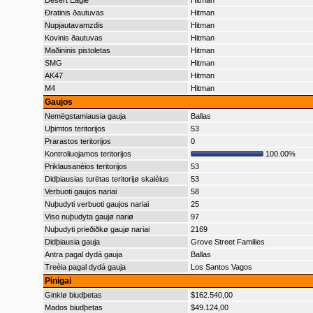
Desert Eagle
Hitman
Ðratinis ðautuvas
Hitman
Nupjautavamzdis
Hitman
Kovinis ðautuvas
Hitman
Maðininis pistoletas
Hitman
SMG
Hitman
AK47
Hitman
M4
Hitman
Gaujos
Nemëgstamiausia gauja
Ballas
Uþimtos teritorijos
53
Prarastos teritorijos
0
Kontroliuojamos teritorijos
100.00%
Priklausanèios teritorijos
53
Didþiausias turëtas teritorijø skaièius
53
Verbuoti gaujos nariai
58
Nuþudyti verbuoti gaujos nariai
25
Viso nuþudyta gaujø nariø
97
Nuþudyti prieðiðkø gaujø nariai
2169
Didþiausia gauja
Grove Street Families
Antra pagal dydá gauja
Ballas
Treèia pagal dydá gauja
Los Santos Vagos
Pinigai
Ginklø biudþetas
$162.540,00
Mados biudþetas
$49.124,00