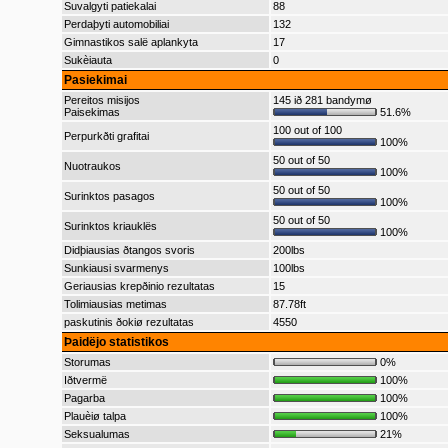
Suvalgyti patiekalai
88
Perdaþyti automobiliai
132
Gimnastikos salë aplankyta
17
Sukèiauta
0
Pasiekimai
Pereitos misijos
145 ið 281 bandymø
Paisekimas
51.6%
100 out of 100
Perpurkðti grafitai
100%
50 out of 50
Nuotraukos
100%
50 out of 50
Surinktos pasagos
100%
50 out of 50
Surinktos kriauklës
100%
Didþiausias ðtangos svoris
200lbs
Sunkiausi svarmenys
100lbs
Geriausias krepðinio rezultatas
15
Tolimiausias metimas
87.78ft
paskutinis ðokiø rezultatas
4550
Þaidëjo statistikos
Storumas
0%
Iðtvermë
100%
Pagarba
100%
Plauèiø talpa
100%
Seksualumas
21%