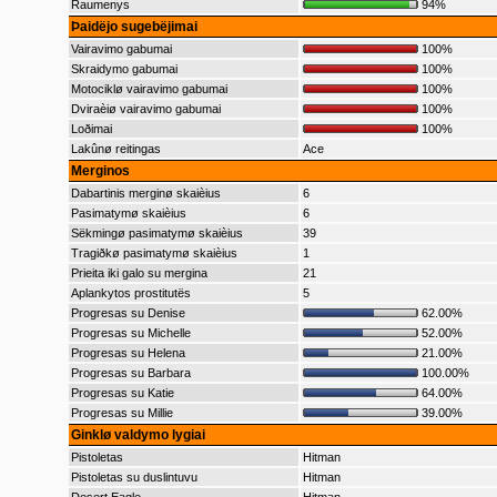
Raumenys
94%
Þaidëjo sugebëjimai
Vairavimo gabumai
100%
Skraidymo gabumai
100%
Motociklø vairavimo gabumai
100%
Dviraèiø vairavimo gabumai
100%
Loðimai
100%
Lakûnø reitingas
Ace
Merginos
Dabartinis merginø skaièius
6
Pasimatymø skaièius
6
Sëkmingø pasimatymø skaièius
39
Tragiðkø pasimatymø skaièius
1
Prieita iki galo su mergina
21
Aplankytos prostitutës
5
Progresas su Denise
62.00%
Progresas su Michelle
52.00%
Progresas su Helena
21.00%
Progresas su Barbara
100.00%
Progresas su Katie
64.00%
Progresas su Millie
39.00%
Ginklø valdymo lygiai
Pistoletas
Hitman
Pistoletas su duslintuvu
Hitman