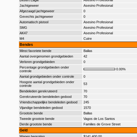
Desert Eagle
Asesino Profesional
Jachtgeweer
Asesino Profesional
Afgezaagd jachtgeweer
0
Gevechts jachtgeweer
0
Automatisch pistool
Asesino Profesional
SMG
Asesino Profesional
AK47
Asesino Profesional
M4
Cutre
Bendes
Minst favoriete bende
Ballas
Aantal overgenomen grondgebieden
42
Verloren grondgebieden
0
Percentage grondgebieden onder
0.00%
controle
Aantal grondgebieden onder controle
0
Hoogste aantal grondgebieden onder
53
controle
Bendeleden gerekruteerd
70
Gerekruteerde bendeleden gedood
70
Vriendschappelijke bendeleden gedood
245
Vijandige bendeleden gedood
1570
Grootste bende
Ballas
Tweede grootste bende
Vagos de Los Santos
Derde grootste bende
Families de Grove Street
Geld
Wapen begroting
$141.400,00