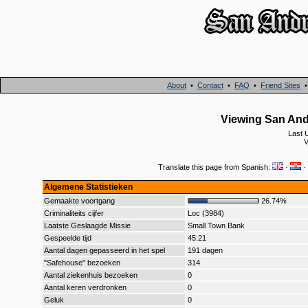
About
•
Contact
•
FAQ
•
Friend Sites
Viewing San And
Last 
V
Translate this page from Spanish:
·
·
Algemene Statistieken
Gemaakte voortgang
26.74%
Criminaliteits cijfer
Loc (3984)
Laatste Geslaagde Missie
Small Town Bank
Gespeelde tijd
45:21
Aantal dagen gepasseerd in het spel
191 dagen
"Safehouse" bezoeken
314
Aantal ziekenhuis bezoeken
0
Aantal keren verdronken
0
Geluk
0