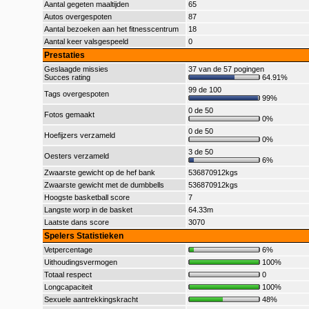
Aantal gegeten maaltijden
65
Autos overgespoten
87
Aantal bezoeken aan het fitnesscentrum
18
Aantal keer valsgespeeld
0
Prestaties
Geslaagde missies
37 van de 57 pogingen
Succes rating
64.91%
99 de 100
Tags overgespoten
99%
0 de 50
Fotos gemaakt
0%
0 de 50
Hoefijzers verzameld
0%
3 de 50
Oesters verzameld
6%
Zwaarste gewicht op de hef bank
536870912kgs
Zwaarste gewicht met de dumbbells
536870912kgs
Hoogste basketball score
7
Langste worp in de basket
64.33m
Laatste dans score
3070
Spelers Statistieken
Vetpercentage
6%
Uithoudingsvermogen
100%
Totaal respect
0
Longcapaciteit
100%
Sexuele aantrekkingskracht
48%