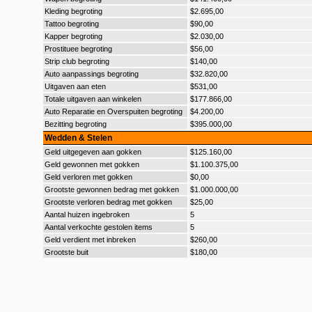
Kleding begroting
$2.695,00
Tattoo begroting
$90,00
Kapper begroting
$2.030,00
Prostituee begroting
$56,00
Strip club begroting
$140,00
Auto aanpassings begroting
$32.820,00
Uitgaven aan eten
$531,00
Totale uitgaven aan winkelen
$177.866,00
Auto Reparatie en Overspuiten begroting
$4.200,00
Bezitting begroting
$395.000,00
Wedden & Stelen
Geld uitgegeven aan gokken
$125.160,00
Geld gewonnen met gokken
$1.100.375,00
Geld verloren met gokken
$0,00
Grootste gewonnen bedrag met gokken
$1.000.000,00
Grootste verloren bedrag met gokken
$25,00
Aantal huizen ingebroken
5
Aantal verkochte gestolen items
5
Geld verdient met inbreken
$260,00
Grootste buit
$180,00