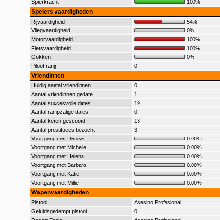
Spierkracht
100%
Spelers vaardigheden
Rijvaardigheid
54%
Vliegvaardigheid
0%
Motorvaardigheid
100%
Fietsvaardigheid
100%
Gokken
0%
Piloot rang
0
Vriendinnen
Huidig aantal vriendinnen
0
Aantal vriendinnen gedate
1
Aantal succesvolle dates
19
Aantal rampzalige dates
0
Aantal keren gescoord
13
Aantal prostituees bezocht
3
Voortgang met Denise
0.00%
Voortgang met Michelle
0.00%
Voortgang met Helena
0.00%
Voortgang met Barbara
0.00%
Voortgang met Katie
0.00%
Voortgang met Millie
0.00%
Wapenvaardigheden
Pistool
Asesino Profesional
Geluidsgedempt pistool
0