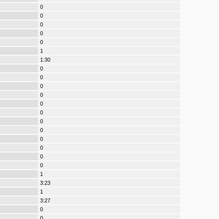
0
0
0
0
0
1
1:30
0
0
0
0
0
0
0
0
0
0
0
0
1
3:23
1
3:27
0
0