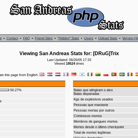
t
•
Contact
•
FAQ
•
Friend Sites
•
"Hidden" Stats
•
Users
•
Upload Stats
•
Version Hi
Viewing San Andreas Stats for: [DRuG]Trix
Last Updated: 06/26/05 17:33
Viewed
18524
times
ate this page from English:
·
·
·
·
·
·
·
·
·
·
·
·
50.27%
Balas que atingiram o alvo
Balas disparadas
Kgs de explosivos usados
e
Pessoas que mastaste
Pessoas mortas por outros
Criminosos mortos
Membros de gangues mortos
Mortes desde o último checkpoint
Total de mortes legítimas