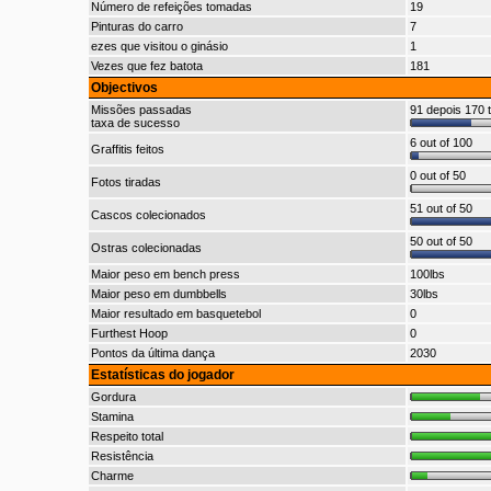
Número de refeições tomadas
19
Pinturas do carro
7
ezes que visitou o ginásio
1
Vezes que fez batota
181
Objectivos
Missões passadas
91 depois 170 t
taxa de sucesso
6 out of 100
Graffitis feitos
0 out of 50
Fotos tiradas
51 out of 50
Cascos colecionados
50 out of 50
Ostras colecionadas
Maior peso em bench press
100lbs
Maior peso em dumbbells
30lbs
Maior resultado em basquetebol
0
Furthest Hoop
0
Pontos da última dança
2030
Estatísticas do jogador
Gordura
Stamina
Respeito total
Resistência
Charme