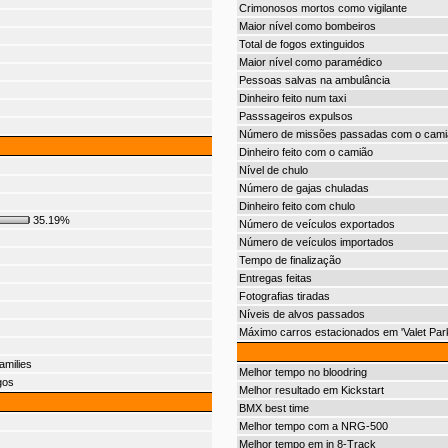
Crimonosos mortos como vigilante
Maior nível como bombeiros
Total de fogos extinguidos
Maior nível como paramédico
Pessoas salvas na ambulância
Dinheiro feito num taxi
Passsageiros expulsos
Número de missões passadas com o cami
Dinheiro feito com o camião
Nível de chulo
Número de gajas chuladas
Dinheiro feito com chulo
35.19%
Número de veículos exportados
Número de veículos importados
Tempo de finalização
Entregas feitas
Fotografias tiradas
Níveis de alvos passados
Máximo carros estacionados em 'Valet Park
amilies
Melhor tempo no bloodring
gos
Melhor resultado em Kickstart
BMX best time
Melhor tempo com a NRG-500
Melhor tempo em in 8-Track