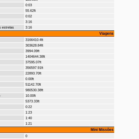
0:03
55.62ft
0:02
3:16
 estrelas
3:16
Viagens
3166410.4ft
303628.84ft
3994.09ft
1404644.38ft
37595.07ft
356597.91ft
22893.70ft
0.00ft
51142.70ft
980530.38ft
o
10.00ft
5373.33ft
0:22
1:23
1:40
1:21
Mini Missões
0