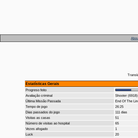
Abou
Transl
Estatísticas Gerais
Progreso feito
Avaliação criminal
Shooter (6918)
Última Missão Passada
End Of The Lin
Tempo de jogo
26:25
Dias passados do jogo
111 dias
Visitas as casas
51
Número de visitas ao hospital
65
Vezes afogado
1
Luck
20