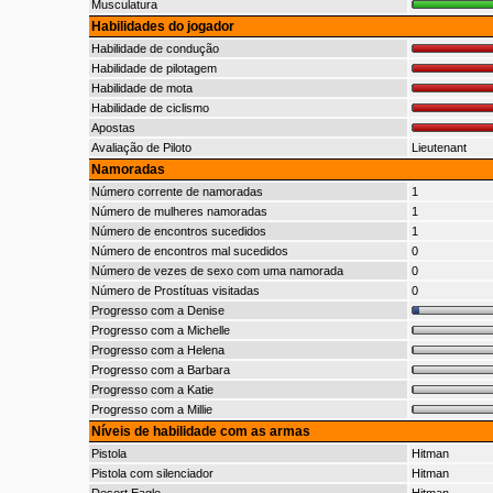
Musculatura
Habilidades do jogador
Habilidade de condução
Habilidade de pilotagem
Habilidade de mota
Habilidade de ciclismo
Apostas
Avaliação de Piloto
Lieutenant
Namoradas
Número corrente de namoradas
1
Número de mulheres namoradas
1
Número de encontros sucedidos
1
Número de encontros mal sucedidos
0
Número de vezes de sexo com uma namorada
0
Número de Prostítuas visitadas
0
Progresso com a Denise
Progresso com a Michelle
Progresso com a Helena
Progresso com a Barbara
Progresso com a Katie
Progresso com a Millie
Níveis de habilidade com as armas
Pistola
Hitman
Pistola com silenciador
Hitman