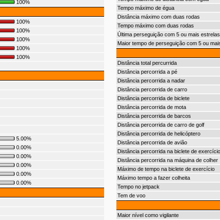
100%
Tempo máximo de égua
Distância máximo com duas rodas
100%
Tempo máximo com duas rodas
100%
Última perseguição com 5 ou mais estrelas
100%
Maior tempo de perseguição com 5 ou mais
100%
100%
Distância total percurrida
Distância percorrida a pé
Distância percorrida a nadar
Distância percorrida de carro
Distância percorrida de biclete
Distância percorrida de mota
Distância percorrida de barcos
Distância percorrida de carro de golf
Distância percorrida de helicóptero
5.00%
Distância percorrida de avião
0.00%
Distância percorrida na biclete de exercíci
0.00%
Distância percorrida na máquina de colher
0.00%
Máximo de tempo na biclete de exercício
0.00%
Máximo tempo a fazer colheita
0.00%
Tempo no jetpack
Tem de voo
Maior nível como vigilante