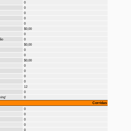
0
0
0
0
0
$0,00
0
ão
0
$0,00
0
0
$0,00
0
0
0
0
12
0
ing'
0
Corridas
0
0
0
0
0