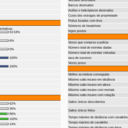
Veículos destruidos
Barcos destruidos
Aviões e helicópteros destruidos
Custo dos estragos de propriedade
Pnéus furados com tiros
Números de headshots
entativas
fogos postos
53.53%
6%
Vezes que comprou a polícia
Número total de estrelas dadas
0%
Número total de estrelas retiradas
100%
taxa de sucesso
Vezes preso
100%
Melhor acrobácia conseguida
Máximo salto insano em distância
Máximo salto insano em altura
Máximo salto insano com mortais
Máximo salto insano com rotação
Saltos únicos descobertos
62%
35%
Saltos únicos feitos
96%
Tempo máximo de distância com cavalinho
100%
Tempo máximo de cavalinho
14%
Tempo máximo de distância com égua