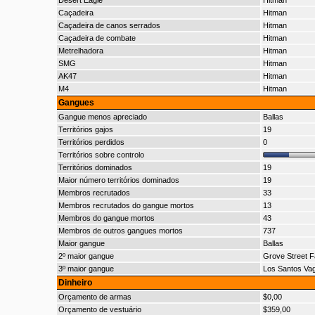
Desert Eagle
Hitman
Caçadeira
Hitman
Caçadeira de canos serrados
Hitman
Caçadeira de combate
Hitman
Metrelhadora
Hitman
SMG
Hitman
AK47
Hitman
M4
Hitman
Gangues
Gangue menos apreciado
Ballas
Territórios gajos
19
Territórios perdidos
0
Territórios sobre controlo
Territórios dominados
19
Maior número territórios dominados
19
Membros recrutados
33
Membros recrutados do gangue mortos
13
Membros do gangue mortos
43
Membros de outros gangues mortos
737
Maior gangue
Ballas
2º maior gangue
Grove Street F
3º maior gangue
Los Santos Va
Dinheiro
Orçamento de armas
$0,00
Orçamento de vestuário
$359,00