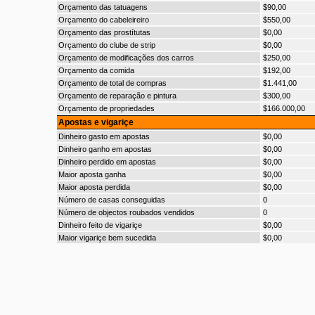
Orçamento das tatuagens
$90,00
Orçamento do cabeleireiro
$550,00
Orçamento das prostítutas
$0,00
Orçamento do clube de strip
$0,00
Orçamento de modificações dos carros
$250,00
Orçamento da comida
$192,00
Orçamento de total de compras
$1.441,00
Orçamento de reparação e pintura
$300,00
Orçamento de propriedades
$166.000,00
Apostas e vigariçe
Dinheiro gasto em apostas
$0,00
Dinheiro ganho em apostas
$0,00
Dinheiro perdido em apostas
$0,00
Maior aposta ganha
$0,00
Maior aposta perdida
$0,00
Número de casas conseguidas
0
Número de objectos roubados vendidos
0
Dinheiro feito de vigariçe
$0,00
Maior vigariçe bem sucedida
$0,00