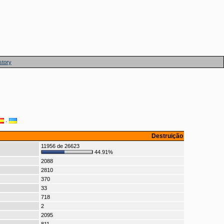
story
·
Destruição
11956 de 26623
44.91%
2088
2810
370
33
718
2
2095