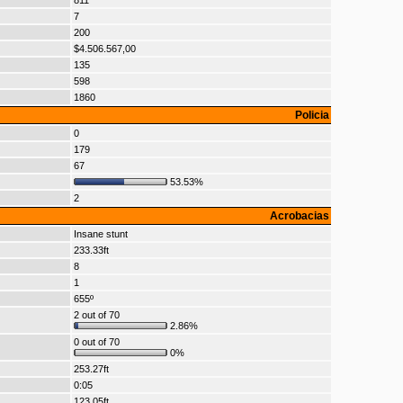
811
7
200
$4.506.567,00
135
598
1860
Policia
0
179
67
53.53%
2
Acrobacias
Insane stunt
233.33ft
8
1
655º
2 out of 70
2.86%
0 out of 70
0%
253.27ft
0:05
123.05ft