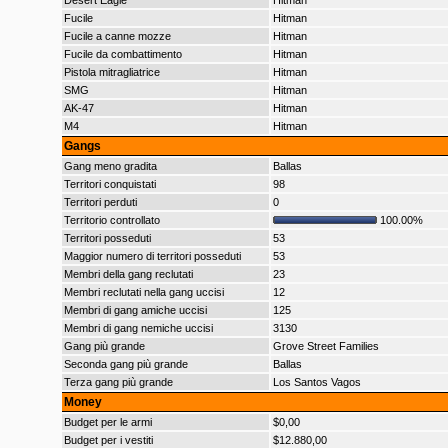
Desert Eagle
Hitman
Fucile
Hitman
Fucile a canne mozze
Hitman
Fucile da combattimento
Hitman
Pistola mitragliatrice
Hitman
SMG
Hitman
AK-47
Hitman
M4
Hitman
Gangs
Gang meno gradita
Ballas
Territori conquistati
98
Territori perduti
0
Territorio controllato
100.00%
Territori posseduti
53
Maggior numero di territori posseduti
53
Membri della gang reclutati
23
Membri reclutati nella gang uccisi
12
Membri di gang amiche uccisi
125
Membri di gang nemiche uccisi
3130
Gang più grande
Grove Street Families
Seconda gang più grande
Ballas
Terza gang più grande
Los Santos Vagos
Money
Budget per le armi
$0,00
Budget per i vestiti
$12.880,00