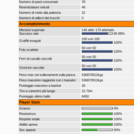
Numero di pasti consumati
78
Riverniciature veicoli
48
Numero di visite alla palestra
22
Numero di utilizzi dei trucchi
0
Accomplishments
Missioni superate
146 after 170 attempts
Success rate
85.88%
100 von 100
Graffiti eseguiti
100%
50 von 50
Foto scattate
100%
50 von 50
Ferri di cavallo raccolti
100%
50 von 50
Ostriche raccolte
100%
Peso max nei sollevamenti sulla panca
536870912kgs
Peso massimo raggiunto con i manubri
536870912kgs
Punteggio massimo a basket
26
Tiro a canestro più lungo
22.70m
Punteggio ultimo ballo
6450
Player Stats
Grasso
0%
Resistenza
100%
Rispetto totale
100%
Abilità apnea
100%
Sex appeal
50%