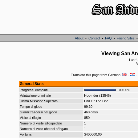
About
•
Contact
•
FAQ
•
Friend Sites
Viewing San And
Last 
V
Translate this page from German:
·
General Stats
Progressi compiuti
100.00%
Valutazione criminale
Hoo-rider (13546)
Ultima Missione Superata
End Of The Line
Tempo di gioco
99:10
Giorni trascorsi nel gioco
460 days
Visite al rifugio
850
Numero di visite all'ospedale
1
Numero di volte che sei affogato
1
Fortuna
$400000.00