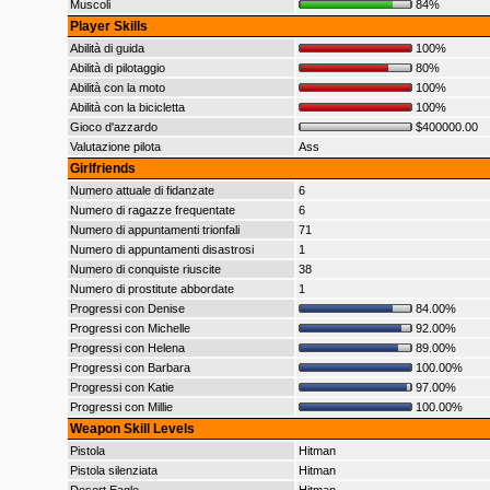
Muscoli
84%
Player Skills
Abilità di guida
100%
Abilità di pilotaggio
80%
Abilità con la moto
100%
Abilità con la bicicletta
100%
Gioco d'azzardo
$400000.00
Valutazione pilota
Ass
Girlfriends
Numero attuale di fidanzate
6
Numero di ragazze frequentate
6
Numero di appuntamenti trionfali
71
Numero di appuntamenti disastrosi
1
Numero di conquiste riuscite
38
Numero di prostitute abbordate
1
Progressi con Denise
84.00%
Progressi con Michelle
92.00%
Progressi con Helena
89.00%
Progressi con Barbara
100.00%
Progressi con Katie
97.00%
Progressi con Millie
100.00%
Weapon Skill Levels
Pistola
Hitman
Pistola silenziata
Hitman