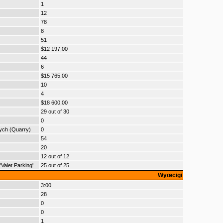
1
12
78
8
51
$12 197,00
44
6
$15 765,00
10
4
$18 600,00
29 out of 30
0
nych (Quarry)
0
54
20
12 out of 12
alet Parking'
25 out of 25
Wyœcigi
3:00
28
0
0
1