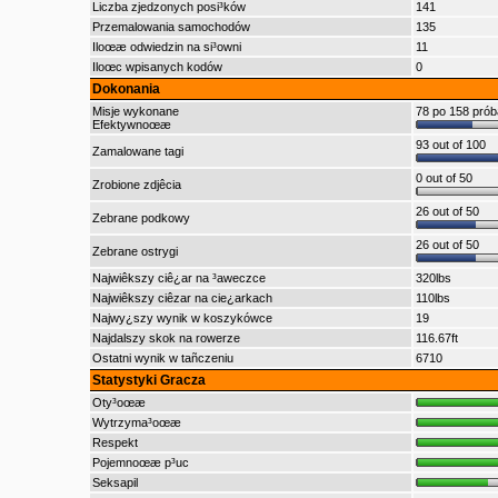
Liczba zjedzonych posi³ków
141
Przemalowania samochodów
135
Iloœæ odwiedzin na si³owni
11
Iloœc wpisanych kodów
0
Dokonania
Misje wykonane
78 po 158 pró
Efektywnoœæ
93 out of 100
Zamalowane tagi
0 out of 50
Zrobione zdjêcia
26 out of 50
Zebrane podkowy
26 out of 50
Zebrane ostrygi
Najwiêkszy ciê¿ar na ³aweczce
320lbs
Najwiêkszy ciêzar na cie¿arkach
110lbs
Najwy¿szy wynik w koszykówce
19
Najdalszy skok na rowerze
116.67ft
Ostatni wynik w tañczeniu
6710
Statystyki Gracza
Oty³oœæ
Wytrzyma³oœæ
Respekt
Pojemnoœæ p³uc
Seksapil