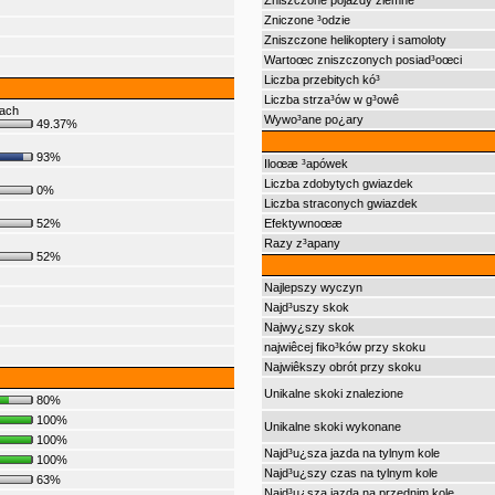
Zniszczone pojazdy ziemne
Zniczone ³odzie
Zniszczone helikoptery i samoloty
Wartoœc zniszczonych posiad³oœci
Liczba przebitych kó³
Liczba strza³ów w g³owê
bach
Wywo³ane po¿ary
49.37%
93%
Iloœæ ³apówek
Liczba zdobytych gwiazdek
0%
Liczba straconych gwiazdek
52%
Efektywnoœæ
Razy z³apany
52%
Najlepszy wyczyn
Najd³uszy skok
Najwy¿szy skok
najwiêcej fiko³ków przy skoku
Najwiêkszy obrót przy skoku
Unikalne skoki znalezione
80%
100%
Unikalne skoki wykonane
100%
Najd³u¿sza jazda na tylnym kole
100%
Najd³u¿szy czas na tylnym kole
63%
Najd³u¿sza jazda na przednim kole