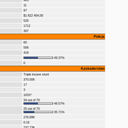
485
11
97
$1 822 404,00
525
1712
307
Policja
65
506
419
49.37%
0
Kaskaderstwo
Triple insane stunt
370.00ft
17
3
1031º
34 out of 70
48.57%
25 out of 70
35.71%
276.89ft
0:16
237.73ft