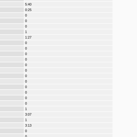
5:40
0:25
0
0
0
1
1:27
0
0
0
0
0
0
0
0
0
0
0
0
1
3:07
1
3:13
0
0