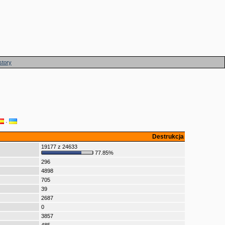
story
·
Destrukcja
19177 z 24633
77.85%
296
4898
705
39
2687
0
3857