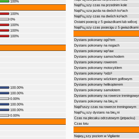
100%
Najd³u¿szy czas na przednim kole
Najd³u¿sza jazda na dwóch ko³ach
100%
Najd³u¿szy czas na dwóch ko³ach
0%
Ostatni poœcig z 5 gwiazdkami lub wiêcej
100%
Najd³u¿szy czas poœcigu z 5 gwiazdkami 
100%
100%
Dystans pokonany ogó³em
Dystans pokonany na nogach
Dystans pokonany wp³aw
Dystans pokonany samochodem
Dystans pokonany rowerem
Dystans pokonany motocyklem
Dystans pokonany ³odzi¹
Dystans pokonany wózkiem golfowym
Dystans pokonany helikopterem
100.00%
Dystans pokonany samolotem
100.00%
Dystans pokonany na rowerze treningowy
0.00%
Dystans pokonany na bie¿ni
100.00%
Najd³uszy czas na rowerze treningowym
100.00%
Najd³u¿szy dystans na bie¿ni
0.00%
Czas na plecaku odrzutowym (jetpacku)
Czas lotu
Najwy¿szy poziom w Vigilante