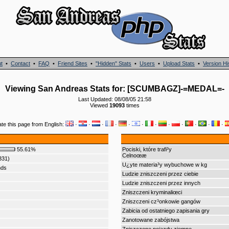
t
•
Contact
•
FAQ
•
Friend Sites
•
"Hidden" Stats
•
Users
•
Upload Stats
•
Version Hi
Viewing San Andreas Stats for: [SCUMBAGZ]-=MEDAL=-
Last Updated: 08/08/05 21:58
Viewed
19093
times
ate this page from English:
·
·
·
·
·
·
·
·
·
·
·
·
55.61%
Pociski, które trafi³y
Celnoœæ
331)
U¿yte materia³y wybuchowe w kg
nds
Ludzie zniszczeni przez ciebie
Ludzie zniszczeni przez innych
Zniszczeni kryminaliœci
Zniszczeni cz³onkowie gangów
Zabicia od ostatniego zapisania gry
Zanotowane zabójstwa