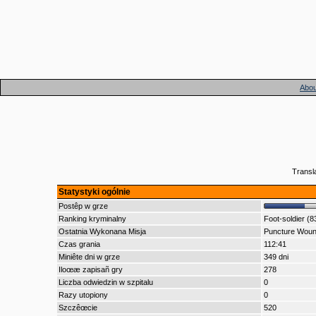
Abou
Transl
Statystyki ogólnie
Postêp w grze
Ranking kryminalny
Foot-soldier (8
Ostatnia Wykonana Misja
Puncture Wou
Czas grania
112:41
Miniête dni w grze
349 dni
Iloœæ zapisañ gry
278
Liczba odwiedzin w szpitalu
0
Razy utopiony
0
Szczêœcie
520