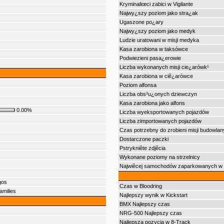
Kryminaliœci zabici w Vigilante
Najwy¿szy poziom jako stra¿ak
Ugaszone po¿ary
Najwy¿szy poziom jako medyk
Ludzie uratowani w misji medyka
Kasa zarobiona w taksówce
Podwiezieni pasa¿erowie
Liczba wykonanych misji cie¿arówk¹
Kasa zarobiona w ciê¿arówce
Poziom alfonsa
Liczba obs³u¿onych dziewczyn
Kasa zarobiona jako alfons
0.00%
Liczba wyeksportowanych pojazdów
Liczba zimportowanych pojazdów
Czas potrzebny do zrobieni misji budowla
Dostarczone paczki
Pstrykniête zdjêcia
Wykonane poziomy na strzelnicy
Najwiêcej samochodów zaparkowanych w 'V
gos
Czas w Bloodring
amilies
Najlepszy wynik w Kickstart
BMX Najlepszy czas
NRG-500 Najlepszy czas
Najlepsza pozycja w 8-Track