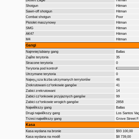
Desert Eagle
Hitman
Shotgun
Hitman
Sawn-off shotgun
Hitman
Combat shotgun
Poor
Pistolet maszynowy
Hitman
SMG
Hitman
AK47
Hitman
M4
Hitman
Gangi
Najmniej lubiany gang
Ballas
Zajête terytoria
35
Stracone terytoria
0
Terytoria pod kontrol¹
Utrzymane terytoria
0
Najwy¿sza liczba utrzymanych terrytoriów
46
Zrekrutowani cz³onkowie gangów
41
Zabici zrekrutowani
14
Zabici cz³onkowie przyjaznych gangów
99
Zabici cz³onkowie wrogich gangów
2858
Najwiêkszy gang
Ballas
Drugi najwiêkszy gang
Los Santos Va
Trzeci najwiêkszy gang
Grove Street F
Kasa
Kasa wydana na bronie
$93 100,00
Kasa wydana na modê
$8 739,00