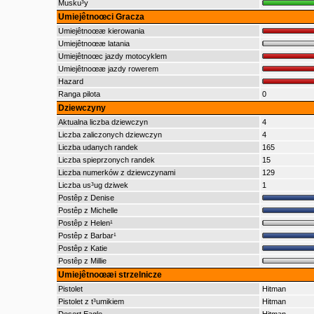
Musku³y
Umiejêtnoœci Gracza
Umiejêtnoœæ kierowania
Umiejêtnoœæ latania
Umiejêtnoœc jazdy motocyklem
Umiejêtnoœæ jazdy rowerem
Hazard
Ranga pilota
0
Dziewczyny
Aktualna liczba dziewczyn
4
Liczba zaliczonych dziewczyn
4
Liczba udanych randek
165
Liczba spieprzonych randek
15
Liczba numerków z dziewczynami
129
Liczba us³ug dziwek
1
Postêp z Denise
Postêp z Michelle
Postêp z Helen¹
Postêp z Barbar¹
Postêp z Katie
Postêp z Millie
Umiejêtnoœæi strzelnicze
Pistolet
Hitman
Pistolet z t³umikiem
Hitman