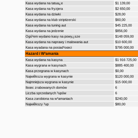
Kasa wydana na tatua¿e
$1 139,00
Kasa wydana na fryzjera
$2 650,00
Kasa wydana na dziwki
$28,00
Kasa wydana na klub striptizerski
$60,00
Kasa wydana na tuning aut
$45 225,00
Kasa wydana na jedzenie
$856,00
Ogó³em wydano kasy na powy¿sze
$148 059,00
Kasa wydana na naprawy i malowania aut
$10 600,00
Kasa wyadana na posiad³oœci
$795 000,00
Hazard i W³amania
Kasa wydana na kasyna
$1 916 725,00
Kasa wygrana w kasynach
$885 400,00
Kasa przegrana w kasynach
$0,00
Najwiêksza wygrana w kasynie
$120 000,00
Najmniejsza wygrana w kasynie
$15 000,00
Iloœc zrabowanych domów
6
Liczba sprzedanych ³upów
6
Kasa zarobiona na w³amaniach
$240,00
Najwiêkszy ³up
$80,00