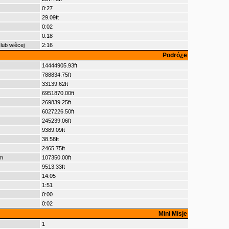
0:27
29.09ft
0:02
0:18
lub wiêcej
2:16
Podró¿e
14444905.93ft
788834.75ft
33139.62ft
6951870.00ft
269839.25ft
6027226.50ft
245239.06ft
9389.09ft
38.58ft
2465.75ft
m
107350.00ft
9513.33ft
14:05
1:51
0:00
0:02
Mini Misje
1