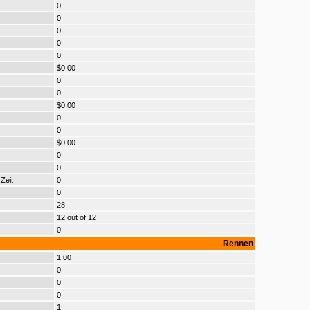
0
0
0
0
0
$0,00
0
0
$0,00
0
0
$0,00
0
0
Zeit
0
0
28
12 out of 12
0
Rennen
1:00
0
0
0
1