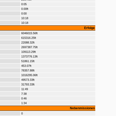
0:05
0.00ft
0:00
10:18
10:18
Erfolge
6046015.56ft
615316.25ft
22088.32ft
2697387.75ft
109113.29ft
1373776.13ft
51861.15ft
453.07ft
78357.88ft
1016295.06ft
49573.33ft
31793.33ft
11:49
7:38
0:46
1:34
Nebenmissionen
0