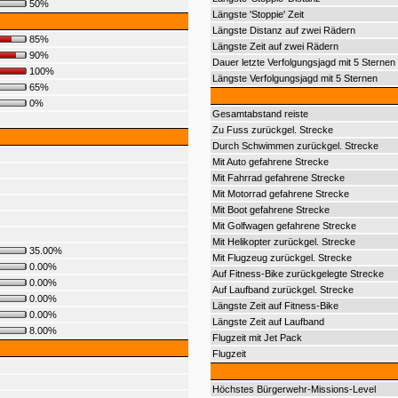
50%
Längste 'Stoppie' Zeit
Längste Distanz auf zwei Rädern
85%
Längste Zeit auf zwei Rädern
90%
Dauer letzte Verfolgungsjagd mit 5 Sternen
100%
Längste Verfolgungsjagd mit 5 Sternen
65%
0%
Gesamtabstand reiste
Zu Fuss zurückgel. Strecke
Durch Schwimmen zurückgel. Strecke
Mit Auto gefahrene Strecke
Mit Fahrrad gefahrene Strecke
Mit Motorrad gefahrene Strecke
Mit Boot gefahrene Strecke
Mit Golfwagen gefahrene Strecke
Mit Helikopter zurückgel. Strecke
35.00%
Mit Flugzeug zurückgel. Strecke
0.00%
Auf Fitness-Bike zurückgelegte Strecke
0.00%
Auf Laufband zurückgel. Strecke
0.00%
Längste Zeit auf Fitness-Bike
0.00%
Längste Zeit auf Laufband
8.00%
Flugzeit mit Jet Pack
Flugzeit
Höchstes Bürgerwehr-Missions-Level