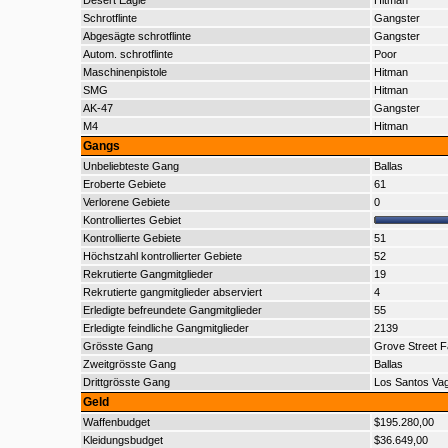
Desert Eagle
Hitman
Schrotflinte
Gangster
Abgesägte schrotflinte
Gangster
Autom. schrotflinte
Poor
Maschinenpistole
Hitman
SMG
Hitman
AK-47
Gangster
M4
Hitman
Gangs
Unbeliebteste Gang
Ballas
Eroberte Gebiete
61
Verlorene Gebiete
0
Kontrolliertes Gebiet
Kontrollierte Gebiete
51
Höchstzahl kontrollierter Gebiete
52
Rekrutierte Gangmitglieder
19
Rekrutierte gangmitglieder abserviert
4
Erledigte befreundete Gangmitglieder
55
Erledigte feindliche Gangmitglieder
2139
Grösste Gang
Grove Street F
Zweitgrösste Gang
Ballas
Drittgrösste Gang
Los Santos Va
Geld
Waffenbudget
$195.280,00
Kleidungsbudget
$36.649,00