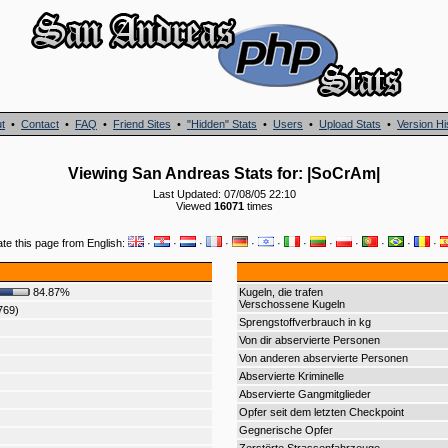
t
•
Contact
•
FAQ
•
Friend Sites
•
"Hidden" Stats
•
Users
•
Upload Stats
•
Version Hi
Viewing San Andreas Stats for: |SoCrAm|
Last Updated: 07/08/05 22:10
Viewed
16071
times
ate this page from English:
·
·
·
·
·
·
·
·
·
·
·
·
84.87%
Kugeln, die trafen
Verschossene Kugeln
769)
Sprengstoffverbrauch in kg
Von dir abservierte Personen
Von anderen abservierte Personen
Abservierte Kriminelle
Abservierte Gangmitglieder
Opfer seit dem letzten Checkpoint
Gegnerische Opfer