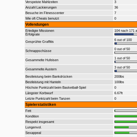
Verspeiste Mahlzeiten
3
Anzahl Lackierungen
36
Besuche im Fitnesscenter
7
Wie oft Cheats benutzt
0
Vollendungen
Erledigte Missionen
104 nach 171 a
Erfolgrate
6 out of 100
Gesprühte Graffitis
0 out of 50
Schnappschüsse
1 out of 50
Gesammelte Hufeisen
3 out of 50
Gesammelte Austern
Bestleistung beim Bankdrücken
200lbs
Bestleistung mit Hanteln
100lbs
Höchste Punktzahl beim Basketball-Spiel
0
Längster Korbwurf
6.67ft
Letzte Punktzahl beim Tanzen
0
Spielerstatistiken
Fett
Kondition
Respekt insgesamt
Lungenvol.
Sexappeal