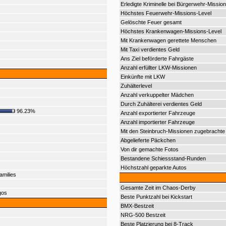
Erledigte Kriminelle bei Bürgerwehr-Mission
Höchstes Feuerwehr-Missions-Level
Gelöschte Feuer gesamt
Höchstes Krankenwagen-Missions-Level
Mit Krankenwagen gerettete Menschen
Mit Taxi verdientes Geld
Ans Ziel beförderte Fahrgäste
Anzahl erfüllter LKW-Missionen
Einkünfte mit LKW
Zuhälterlevel
Anzahl verkuppelter Mädchen
Durch Zuhälterei verdientes Geld
96.23%
Anzahl exportierter Fahrzeuge
Anzahl importierter Fahrzeuge
Mit den Steinbruch-Missionen zugebrachte 
Abgelieferte Päckchen
Von dir gemachte Fotos
Bestandene Schiessstand-Runden
Höchstzahl geparkte Autos
amilies
Gesamte Zeit im Chaos-Derby
gos
Beste Punktzahl bei Kickstart
BMX-Bestzeit
NRG-500 Bestzeit
Beste Platzierung bei 8-Track