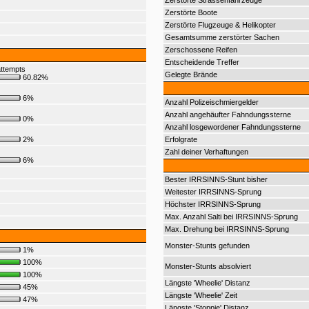
Zerstörte Strassenfahrzeuge
Zerstörte Boote
Zerstörte Flugzeuge & Helikopter
Gesamtsumme zerstörter Sachen
Zerschossene Reifen
Entscheidende Treffer
ttempts
Gelegte Brände
60.82%
6%
Anzahl Polizeischmiergelder
Anzahl angehäufter Fahndungssterne
0%
Anzahl losgewordener Fahndungssterne
2%
Erfolgrate
Zahl deiner Verhaftungen
6%
Bester IRRSINNS-Stunt bisher
Weitester IRRSINNS-Sprung
Höchster IRRSINNS-Sprung
Max. Anzahl Salti bei IRRSINNS-Sprung
Max. Drehung bei IRRSINNS-Sprung
Monster-Stunts gefunden
1%
100%
Monster-Stunts absolviert
100%
Längste 'Wheelie' Distanz
45%
Längste 'Wheelie' Zeit
47%
Längste 'Stoppie' Distanz