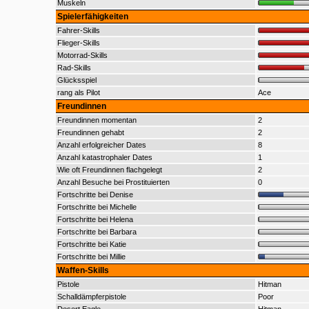
Muskeln
Spielerfähigkeiten
Fahrer-Skills
Flieger-Skills
Motorrad-Skills
Rad-Skills
Glücksspiel
rang als Pilot
Ace
Freundinnen
Freundinnen momentan
2
Freundinnen gehabt
2
Anzahl erfolgreicher Dates
8
Anzahl katastrophaler Dates
1
Wie oft Freundinnen flachgelegt
2
Anzahl Besuche bei Prostituierten
0
Fortschritte bei Denise
Fortschritte bei Michelle
Fortschritte bei Helena
Fortschritte bei Barbara
Fortschritte bei Katie
Fortschritte bei Millie
Waffen-Skills
Pistole
Hitman
Schalldämpferpistole
Poor