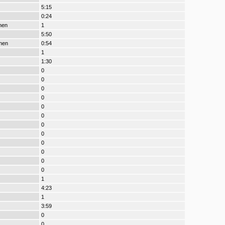
5:15
0:24
nen
1
5:50
nen
0:54
1
1:30
0
0
0
0
0
0
0
0
0
0
0
0
1
4:23
1
3:59
0
0