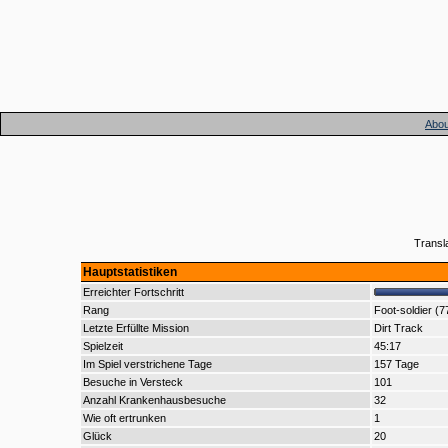
Abou
Transl
Hauptstatistiken
Erreichter Fortschritt
Rang
Foot-soldier (7
Letzte Erfüllte Mission
Dirt Track
Spielzeit
45:17
Im Spiel verstrichene Tage
157 Tage
Besuche in Versteck
101
Anzahl Krankenhausbesuche
32
Wie oft ertrunken
1
Glück
20