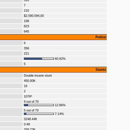
595
7
210
$2.590.094,00
168
823
645
Polizei
6
356
221
60.82%
5
Stunts
Double insane stunt
450.00ft
16
2
1076º
9 out of 70
12.86%
5 out of 70
7.14%
3248.44ft
0:48
258.73ft