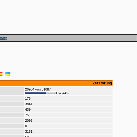
story
·
Zerstörung
20964 von 31087
67.44%
176
3841
439
75
2093
0
3161