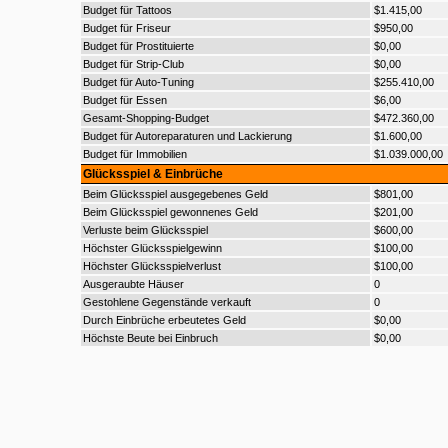
Budget für Tattoos
$1.415,00
Budget für Friseur
$950,00
Budget für Prostituierte
$0,00
Budget für Strip-Club
$0,00
Budget für Auto-Tuning
$255.410,00
Budget für Essen
$6,00
Gesamt-Shopping-Budget
$472.360,00
Budget für Autoreparaturen und Lackierung
$1.600,00
Budget für Immobilien
$1.039.000,00
Glücksspiel & Einbrüche
Beim Glücksspiel ausgegebenes Geld
$801,00
Beim Glücksspiel gewonnenes Geld
$201,00
Verluste beim Glücksspiel
$600,00
Höchster Glücksspielgewinn
$100,00
Höchster Glücksspielverlust
$100,00
Ausgeraubte Häuser
0
Gestohlene Gegenstände verkauft
0
Durch Einbrüche erbeutetes Geld
$0,00
Höchste Beute bei Einbruch
$0,00