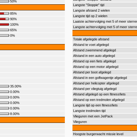
50%
Langste "Stoppie" tijd
Langste afstand 2 wielen
85%
Langste tijd op 2 wielen
90%
Laatste achtervolging met 5 of meer sterre
100%
Langste achtervolging met 5 of meer sterr
65%
0%
Totale afgelegde afstand
Afstand te voet afgelegd
Afstand zwemmend afgelegd
Afstand in een auto afgelegd
Afstand op een fiets afgelegd
Afstand op een motor afgelegd
Afstand per boot afgelegd
Afstand in een golfwagentje afgelegd
Afstand per helicopter afgelegd
35.00%
Afstand per vliegtuig afgelegd
0.00%
Afstand afgelegd op een fitnessfiets
0.00%
Afstand op een tredmolen afgelegd
0.00%
Langste tijd op een fitnessfiets
0.00%
Langste tredmolen tijd
8.00%
Vlieguren met een JetPack
Vlieguren
Hoogste burgerwacht missie level