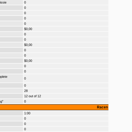
issie
0
0
0
0
0
$0,00
0
0
$0,00
0
0
$0,00
0
0
plete
0
0
28
12 out of 12
ng"
0
Racen
1:00
0
0
0