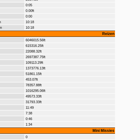
0:05
0.00ft
0:00
n
10:18
en
10:18
Reizen
6046015.56ft
615316.25ft
22088.32ft
2697387.75ft
109113.29ft
1373776.13ft
51861.15ft
453.07ft
78357.88ft
1016295.06ft
49573.33ft
31793.33ft
11:49
7:38
0:46
1:34
Mini Missies
0