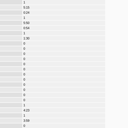
1
5:15
0:24
1
5:50
0:54
1
1:30
0
0
0
0
0
0
0
0
0
0
0
0
1
4:23
1
3:59
0