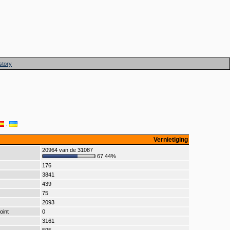
story
·
Vernietiging
20964 van de 31087
67.44%
176
3841
439
75
2093
oint
0
3161