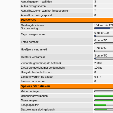
Aantal gegeten maaltijden
3
Autos overgespoten
36
Aantal bezoeken aan het fitnesscentrum
7
Aantal keer valsgespeeld
0
Prestaties
Geslaagde missies
104 van de 171
Succes rating
6 out of 100
Tags overgespoten
0 out of 50
Fotos gemaakt
1 out of 50
Hoefijzers verzameld
3 out of 50
Oesters verzameld
Zwaarste gewicht op de hef bank
200lbs
Zwaarste gewicht met de dumbbells
100lbs
Hoogste basketball score
0
Langste worp in de basket
6.67ft
Laatste dans score
0
Spelers Statistieken
Vetpercentage
Uithoudingsvermogen
Totaal respect
Longcapaciteit
Sexuele aantrekkingskracht