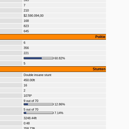
595
7
210
$2.590.094,00
168
823
645
Politie
6
356
221
60.82%
5
Stunten
Double insane stunt
450.00ft
16
2
1076º
9 out of 70
12.86%
5 out of 70
7.14%
3248.44ft
0:48
258.73ft