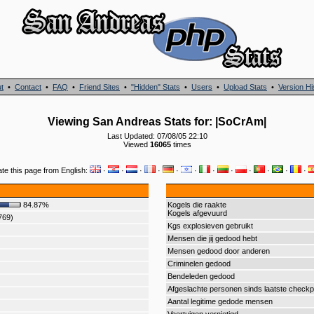
t
•
Contact
•
FAQ
•
Friend Sites
•
"Hidden" Stats
•
Users
•
Upload Stats
•
Version Hi
Viewing San Andreas Stats for: |SoCrAm|
Last Updated: 07/08/05 22:10
Viewed
16065
times
ate this page from English:
·
·
·
·
·
·
·
·
·
·
·
·
84.87%
Kogels die raakte
Kogels afgevuurd
769)
Kgs explosieven gebruikt
Mensen die jij gedood hebt
Mensen gedood door anderen
Criminelen gedood
Bendeleden gedood
Afgeslachte personen sinds laatste checkp
Aantal legitime gedode mensen