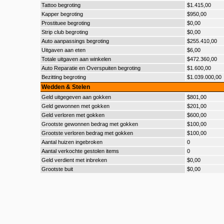
Tattoo begroting
$1.415,00
Kapper begroting
$950,00
Prostituee begroting
$0,00
Strip club begroting
$0,00
Auto aanpassings begroting
$255.410,00
Uitgaven aan eten
$6,00
Totale uitgaven aan winkelen
$472.360,00
Auto Reparatie en Overspuiten begroting
$1.600,00
Bezitting begroting
$1.039.000,00
Wedden & Stelen
Geld uitgegeven aan gokken
$801,00
Geld gewonnen met gokken
$201,00
Geld verloren met gokken
$600,00
Grootste gewonnen bedrag met gokken
$100,00
Grootste verloren bedrag met gokken
$100,00
Aantal huizen ingebroken
0
Aantal verkochte gestolen items
0
Geld verdient met inbreken
$0,00
Grootste buit
$0,00