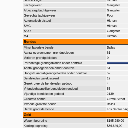
Desert Eagle
Hitman
Jachtgeweer
Gangster
Afgezaagd jachtgeweer
Gangster
Gevechts jachtgeweer
Poor
Automatisch pistool
Hitman
SMG
Hitman
AK47
Gangster
M4
Hitman
Bendes
Minst favoriete bende
Ballas
Aantal overgenomen grondgebieden
61
Verloren grondgebieden
0
Percentage grondgebieden onder controle
Aantal grondgebieden onder controle
51
Hoogste aantal grondgebieden onder controle
52
Bendeleden gerekruteerd
19
Gerekruteerde bendeleden gedood
4
Vriendschappelijke bendeleden gedood
55
Vijandige bendeleden gedood
2139
Grootste bende
Grove Street F
Tweede grootste bende
Ballas
Derde grootste bende
Los Santos Va
Geld
Wapen begroting
$195.280,00
Kleding begroting
$36.649,00