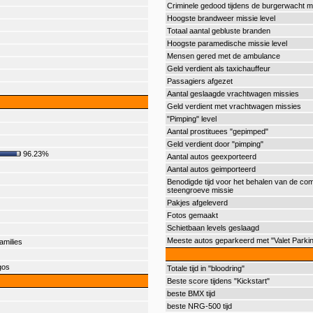
Criminele gedood tijdens de burgerwacht m
Hoogste brandweer missie level
Totaal aantal gebluste branden
Hoogste paramedische missie level
Mensen gered met de ambulance
Geld verdient als taxichauffeur
Passagiers afgezet
Aantal geslaagde vrachtwagen missies
Geld verdient met vrachtwagen missies
"Pimping" level
Aantal prostituees "gepimped"
Geld verdient door "pimping"
96.23%
Aantal autos geexporteerd
Aantal autos geimporteerd
Benodigde tijd voor het behalen van de com
steengroeve missie
Pakjes afgeleverd
Fotos gemaakt
Schietbaan levels geslaagd
Meeste autos geparkeerd met "Valet Parki
amilies
gos
Totale tijd in "bloodring"
Beste score tijdens "Kickstart"
beste BMX tijd
beste NRG-500 tijd