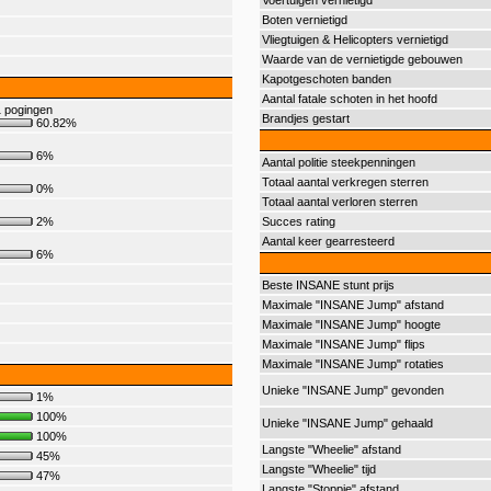
Voertuigen vernietigd
Boten vernietigd
Vliegtuigen & Helicopters vernietigd
Waarde van de vernietigde gebouwen
Kapotgeschoten banden
Aantal fatale schoten in het hoofd
 pogingen
Brandjes gestart
60.82%
6%
Aantal politie steekpenningen
Totaal aantal verkregen sterren
0%
Totaal aantal verloren sterren
2%
Succes rating
Aantal keer gearresteerd
6%
Beste INSANE stunt prijs
Maximale "INSANE Jump" afstand
Maximale "INSANE Jump" hoogte
Maximale "INSANE Jump" flips
Maximale "INSANE Jump" rotaties
Unieke "INSANE Jump" gevonden
1%
100%
Unieke "INSANE Jump" gehaald
100%
Langste "Wheelie" afstand
45%
Langste "Wheelie" tijd
47%
Langste "Stoppie" afstand