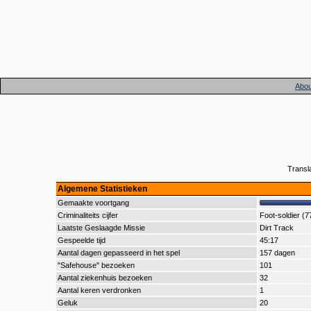
Abou
Transl
Algemene Statistieken
Gemaakte voortgang
Criminaliteits cijfer
Foot-soldier (7
Laatste Geslaagde Missie
Dirt Track
Gespeelde tijd
45:17
Aantal dagen gepasseerd in het spel
157 dagen
"Safehouse" bezoeken
101
Aantal ziekenhuis bezoeken
32
Aantal keren verdronken
1
Geluk
20