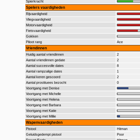
Spierkracht
Spelers vaardigheden
Rijvaardigheid
Vliegvaardigheid
Motorvaardigheid
Fietsvaardigheid
Gokken
Piloot rang
Ace
Vriendinnen
Huidig aantal vriendinnen
2
Aantal vriendinnen gedate
2
Aantal succesvolle dates
8
Aantal rampzalige dates
1
Aantal keren gescoord
2
Aantal prostituees bezocht
0
Voortgang met Denise
Voortgang met Michelle
Voortgang met Helena
Voortgang met Barbara
Voortgang met Katie
Voortgang met Millie
Wapenvaardigheden
Pistool
Hitman
Geluidsgedempt pistool
Poor