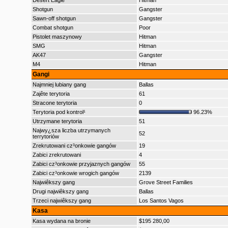
Desert Eagle
Hitman
Shotgun
Gangster
Sawn-off shotgun
Gangster
Combat shotgun
Poor
Pistolet maszynowy
Hitman
SMG
Hitman
AK47
Gangster
M4
Hitman
Gangi
Najmniej lubiany gang
Ballas
Zajête terytoria
61
Stracone terytoria
0
Terytoria pod kontrol¹
96.23%
Utrzymane terytoria
51
Najwy¿sza liczba utrzymanych
52
terrytoriów
Zrekrutowani cz³onkowie gangów
19
Zabici zrekrutowani
4
Zabici cz³onkowie przyjaznych gangów
55
Zabici cz³onkowie wrogich gangów
2139
Najwiêkszy gang
Grove Street Families
Drugi najwiêkszy gang
Ballas
Trzeci najwiêkszy gang
Los Santos Vagos
Kasa
Kasa wydana na bronie
$195 280,00