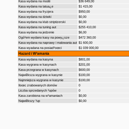
Kasa wydana na modê
$36 649,00
Kasa wydana na tatua¿e
$1 415,00
Kasa wydana na fryzjera
$950,00
Kasa wydana na dziwki
$0,00
Kasa wydana na klub striptizerski
$0,00
Kasa wydana na tuning aut
$255 410,00
Kasa wydana na jedzenie
$6,00
Ogó³em wydano kasy na powy¿sze
$472 360,00
Kasa wydana na naprawy i malowania aut
$1 600,00
Kasa wyadana na posiad³oœci
$1 039 000,00
Hazard i W³amania
Kasa wydana na kasyna
$801,00
Kasa wygrana w kasynach
$201,00
Kasa przegrana w kasynach
$600,00
Najwiêksza wygrana w kasynie
$100,00
Najmniejsza wygrana w kasynie
$100,00
Iloœc zrabowanych domów
0
Liczba sprzedanych ³upów
0
Kasa zarobiona na w³amaniach
$0,00
Najwiêkszy ³up
$0,00