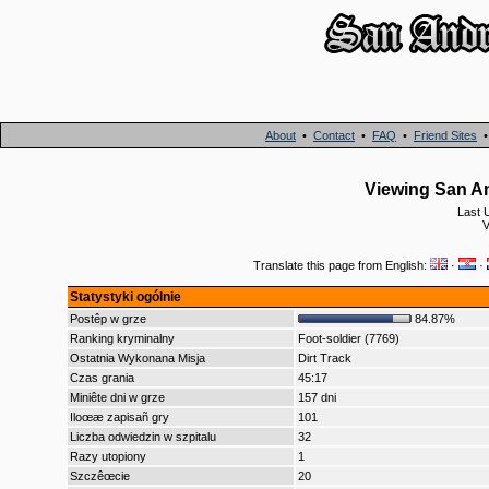
About
•
Contact
•
FAQ
•
Friend Sites
Viewing San An
Last 
V
Translate this page from English:
·
·
Statystyki ogólnie
Postêp w grze
84.87%
Ranking kryminalny
Foot-soldier (7769)
Ostatnia Wykonana Misja
Dirt Track
Czas grania
45:17
Miniête dni w grze
157 dni
Iloœæ zapisañ gry
101
Liczba odwiedzin w szpitalu
32
Razy utopiony
1
Szczêœcie
20