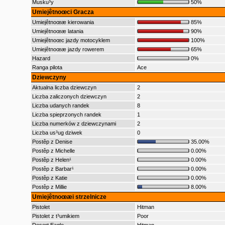
Musku³y
50%
Umiejêtnoœci Gracza
Umiejêtnoœæ kierowania
85%
Umiejêtnoœæ latania
90%
Umiejêtnoœc jazdy motocyklem
100%
Umiejêtnoœæ jazdy rowerem
65%
Hazard
0%
Ranga pilota
Ace
Dziewczyny
Aktualna liczba dziewczyn
2
Liczba zaliczonych dziewczyn
2
Liczba udanych randek
8
Liczba spieprzonych randek
1
Liczba numerków z dziewczynami
2
Liczba us³ug dziwek
0
Postêp z Denise
35.00%
Postêp z Michelle
0.00%
Postêp z Helen¹
0.00%
Postêp z Barbar¹
0.00%
Postêp z Katie
0.00%
Postêp z Millie
8.00%
Umiejêtnoœæi strzelnicze
Pistolet
Hitman
Pistolet z t³umikiem
Poor