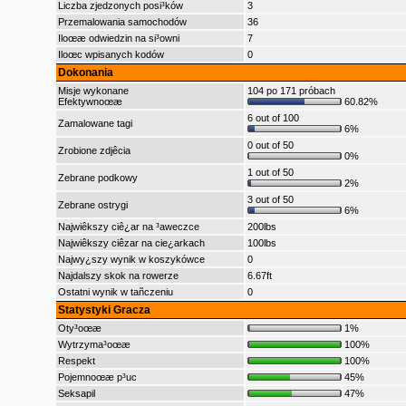
Liczba zjedzonych posi³ków
3
Przemalowania samochodów
36
Iloœæ odwiedzin na si³owni
7
Iloœc wpisanych kodów
0
Dokonania
Misje wykonane
104 po 171 próbach
Efektywnoœæ
60.82%
6 out of 100
Zamalowane tagi
6%
0 out of 50
Zrobione zdjêcia
0%
1 out of 50
Zebrane podkowy
2%
3 out of 50
Zebrane ostrygi
6%
Najwiêkszy ciê¿ar na ³aweczce
200lbs
Najwiêkszy ciêzar na cie¿arkach
100lbs
Najwy¿szy wynik w koszykówce
0
Najdalszy skok na rowerze
6.67ft
Ostatni wynik w tañczeniu
0
Statystyki Gracza
Oty³oœæ
1%
Wytrzyma³oœæ
100%
Respekt
100%
Pojemnoœæ p³uc
45%
Seksapil
47%