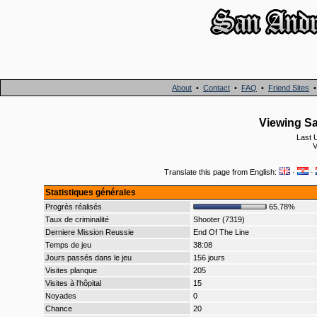
About
•
Contact
•
FAQ
•
Friend Sites
Viewing Sa
Last 
V
Translate this page from English:
·
·
Statistiques générales
Progrès réalisés
65.78%
Taux de criminalité
Shooter (7319)
Derniere Mission Reussie
End Of The Line
Temps de jeu
38:08
Jours passés dans le jeu
156 jours
Visites planque
205
Visites à l'hôpital
15
Noyades
0
Chance
20