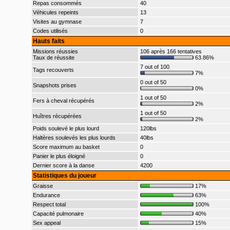
Repas consommés
40
Véhicules repeints
13
Visites au gymnase
7
Codes utilisés
0
Hauts faits
Missions réussies
106 après 166 tentatives
Taux de réussite
63.86%
7 out of 100
Tags recouverts
7%
0 out of 50
Snapshots prises
0%
1 out of 50
Fers à cheval récupérés
2%
1 out of 50
Huîtres récupérées
2%
Poids soulevé le plus lourd
120lbs
Haltères soulevés les plus lourds
40lbs
Score maximum au basket
0
Panier le plus éloigné
0
Dernier score à la danse
4200
Statistiques du joueur
Graisse
17%
Endurance
63%
Respect total
100%
Capacité pulmonaire
40%
Sex appeal
15%