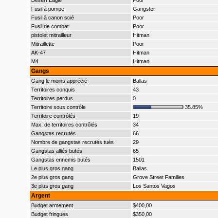
Desert Eagle
Poor
Fusil à pompe
Gangster
Fusil à canon scié
Poor
Fusil de combat
Poor
pistolet mitrailleur
Hitman
Mitraillette
Poor
AK-47
Hitman
M4
Hitman
Gangs
Gang le moins apprécié
Ballas
Territoires conquis
43
Territoires perdus
0
Territoire sous contrôle
35.85%
Territoire contrôlés
19
Max. de territoires contrôlés
34
Gangstas recrutés
66
Nombre de gangstas recrutés tués
29
Gangstas alliés butés
65
Gangstas ennemis butés
1501
Le plus gros gang
Ballas
2e plus gros gang
Grove Street Families
3e plus gros gang
Los Santos Vagos
Argent
Budget armement
$400,00
Budget fringues
$350,00