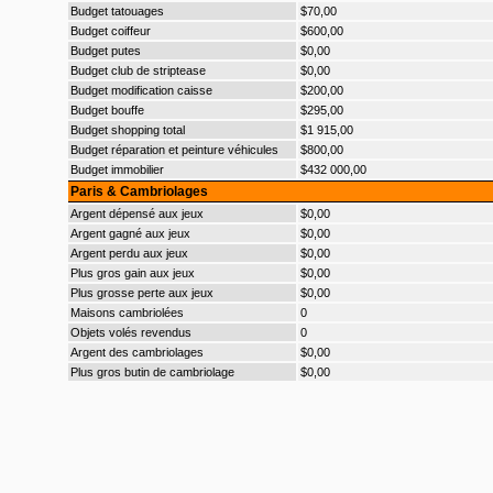
Budget tatouages
$70,00
Budget coiffeur
$600,00
Budget putes
$0,00
Budget club de striptease
$0,00
Budget modification caisse
$200,00
Budget bouffe
$295,00
Budget shopping total
$1 915,00
Budget réparation et peinture véhicules
$800,00
Budget immobilier
$432 000,00
Paris & Cambriolages
Argent dépensé aux jeux
$0,00
Argent gagné aux jeux
$0,00
Argent perdu aux jeux
$0,00
Plus gros gain aux jeux
$0,00
Plus grosse perte aux jeux
$0,00
Maisons cambriolées
0
Objets volés revendus
0
Argent des cambriolages
$0,00
Plus gros butin de cambriolage
$0,00