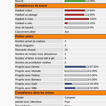
Muscle
86%
Compétences du joueur
Habileté volant
84%
Habileté au pilotage
80%
Habileté à moto
100%
Habileté à vélo
10%
Jeux de hasard
0%
Classement pilote
Ace
Petites amies
Nombre actuel de copines
3
Meufs draguées
3
Rencards réussis
29
Nombre de rendez-vous désastreux
3
Number of times scored with a girl
5
Nombre de prostituées visitées
0
Progrès avec Denise
87.00%
Progrès avec Michelle
0.00%
Progrès avec Helena
0.00%
Progrès avec Barbara
0.00%
Progrès avec Katie
28.00%
Progrès avec Millie
42.00%
Compétence dans les armes
Pistolet
Gangster
pistolet avec silencieux
Poor