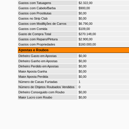
Gastos com Tatuagens
$2.322,00
Gastos com Cabelo/Barba
$900,00
Gastos com Prostitutas
$0,00
Gastos no Strip Club
$0,00
Gastos com Modifições de Carros
$6.790,00
Gastos com Comida
$109,00
Gasto de Compra Total
$270.148,00
Gastos com Reparo/Pintura
$2.900,00
Gastos com Propriedades
$160.000,00
Apostas e Roubos
Dinheiro Gasto em Apostas
$0,00
Dinheiro Ganho em Apostas
$0,00
Dinheiro Perdido em Apostas
$0,00
Maior Aposta Ganha
$0,00
Maior Aposta Perdida
$0,00
Número de Casas Furtadas
1
Número de Objetos Roubados Vendidos
0
Dinheiro Conseguido com Roubo
$0,00
Maior Lucro com Roubo
$0,00