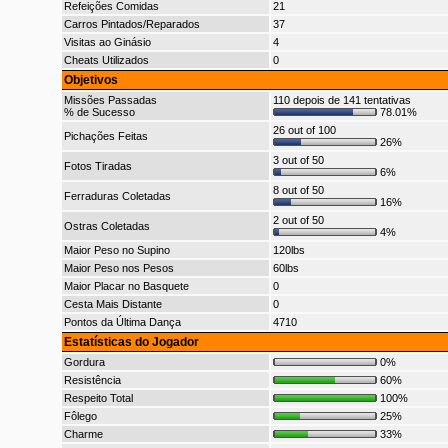
Refeições Comidas
21
Carros Pintados/Reparados
37
Visitas ao Ginásio
4
Cheats Utilizados
0
Objetivos
Missões Passadas
110 depois de 141 tentativas
% de Sucesso
78.01%
26 out of 100
Pichações Feitas
26%
3 out of 50
Fotos Tiradas
6%
8 out of 50
Ferraduras Coletadas
16%
2 out of 50
Ostras Coletadas
4%
Maior Peso no Supino
120lbs
Maior Peso nos Pesos
60lbs
Maior Placar no Basquete
0
Cesta Mais Distante
0
Pontos da Última Dança
4710
Estatísticas do Jogador
Gordura
0%
Resistência
60%
Respeito Total
100%
Fôlego
25%
Charme
33%