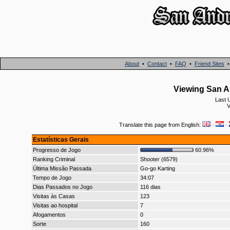
About
•
Contact
•
FAQ
•
Friend Sites
Viewing San A
Last 
V
Translate this page from English:
·
·
Estatísticas Gerais
Progresso de Jogo
60.96%
Ranking Criminal
Shooter (6579)
Última Missão Passada
Go-go Karting
Tempo de Jogo
34:07
Dias Passados no Jogo
116 dias
Visitas às Casas
123
Visitas ao hospital
7
Afogamentos
0
Sorte
160