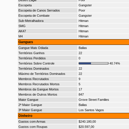
Desert Eagle
Poor
Escopeta
Gangster
Escopeta de Canos Serrados
Poor
Escopeta de Combate
Gangster
Sub-Metralhadora
Hitman
SMG
Hitman
AK47
Hitman
M4
Hitman
Gangues
Gangue Mais Odiada
Ballas
Territórios Ganhos
22
Territórios Perdidos
0
Territórios Sobre Controle
40.74%
Territórios Dominados
22
Máximo de Territórios Dominados
22
Membros Recrutados
9
Membros Recrutados Mortos
5
Membros da Gangue Mortos
17
Membros de Outros Mortos
847
Maior Gangue
Grove Street Families
2ª Maior Gangue
Ballas
3ª Maior Gangue
Los Santos Vagos
Dinheiro
Gastos com Armas
$240.180,00
Gastos com Roupas
$20.597,00