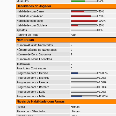
Musculos
52%
Habilidades do Jogador
Habilidade com Carro
50%
Habilidade com Avião
75%
Habilidade com Moto
100%
Habilidade com Bicicleta
25%
Apostas
0%
Ranking de Piloto
Ace
Namoradas
Número Atual de Namoradas
2
Número Máximo de Namoradas
2
Número de Bons Encontros
7
Número de Maus Encontros
0
Transadas
0
Prostitutas Contratadas
0
Progresso com a Denise
26.00%
Progresso com a Michelle
0.00%
Progresso com a Helena
0.00%
Progresso com a Barbara
0.00%
Progresso com a Katie
0.00%
Progresso com a Millie
42.00%
Níveis de Habilidade com Armas
Pistola
Hitman
Pistola com Silenciador
Hitman