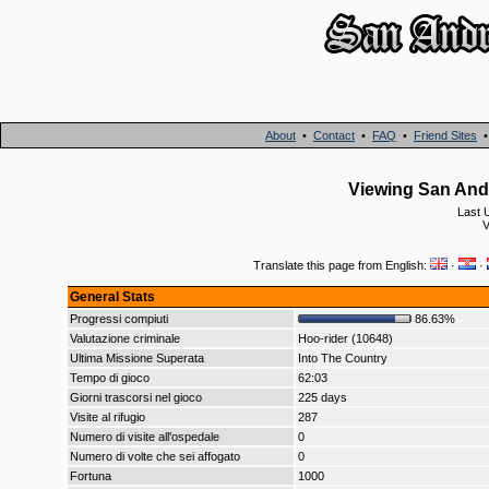
About
•
Contact
•
FAQ
•
Friend Sites
Viewing San Andr
Last 
V
Translate this page from English:
·
·
General Stats
Progressi compiuti
86.63%
Valutazione criminale
Hoo-rider (10648)
Ultima Missione Superata
Into The Country
Tempo di gioco
62:03
Giorni trascorsi nel gioco
225 days
Visite al rifugio
287
Numero di visite all'ospedale
0
Numero di volte che sei affogato
0
Fortuna
1000