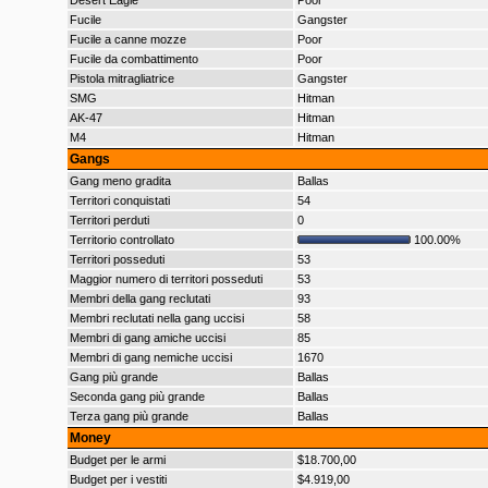
Desert Eagle
Poor
Fucile
Gangster
Fucile a canne mozze
Poor
Fucile da combattimento
Poor
Pistola mitragliatrice
Gangster
SMG
Hitman
AK-47
Hitman
M4
Hitman
Gangs
Gang meno gradita
Ballas
Territori conquistati
54
Territori perduti
0
Territorio controllato
100.00%
Territori posseduti
53
Maggior numero di territori posseduti
53
Membri della gang reclutati
93
Membri reclutati nella gang uccisi
58
Membri di gang amiche uccisi
85
Membri di gang nemiche uccisi
1670
Gang più grande
Ballas
Seconda gang più grande
Ballas
Terza gang più grande
Ballas
Money
Budget per le armi
$18.700,00
Budget per i vestiti
$4.919,00