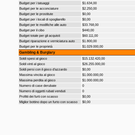
Budget per i tatuaggi
$1.634,00
Budget per le acconciature
$2.250,00
Budget per le prostitute
$0,00
Budget per i locali di spogliarello
$0,00
Budget per le modifiche alle auto
$33.768,00
Budget per il cibo
$440,00
Budget totale per gli acquisti
$60.111,00
Budget riparazione e verniciatura auto
$1.800,00
Budget per le proprietà
$1.029.000,00
Gambling & Burglary
Soldi spesi al gioco
$15.132.420,00
Soldi vinti al gioco
$26.255.000,00
Soldi persi con il gioco d'azzardo
$0,00
Massima vincita al gioco
$1.000.000,00
Massima perdita al gioco
$1.000.000,00
Numero di case derubate
0
Numero di oggetti rubati venduti
0
Profitti dei furti con scasso
$0,00
Miglior bottino dopo un furto con scasso
$0,00