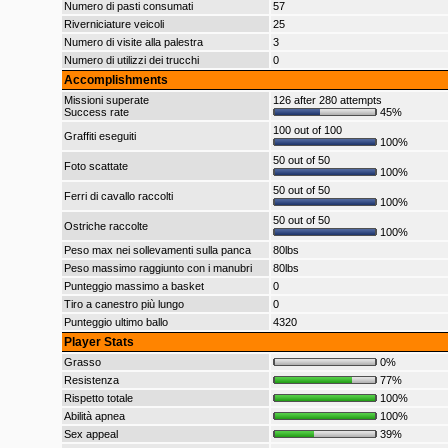
Numero di pasti consumati
57
Riverniciature veicoli
25
Numero di visite alla palestra
3
Numero di utilizzi dei trucchi
0
Accomplishments
Missioni superate
126 after 280 attempts
Success rate
45%
100 out of 100
Graffiti eseguiti
100%
50 out of 50
Foto scattate
100%
50 out of 50
Ferri di cavallo raccolti
100%
50 out of 50
Ostriche raccolte
100%
Peso max nei sollevamenti sulla panca
80lbs
Peso massimo raggiunto con i manubri
80lbs
Punteggio massimo a basket
0
Tiro a canestro più lungo
0
Punteggio ultimo ballo
4320
Player Stats
Grasso
0%
Resistenza
77%
Rispetto totale
100%
Abilità apnea
100%
Sex appeal
39%