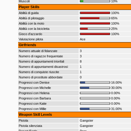
Muscoli
10%
Player Skills
Abilità di guida
100%
Abilità di pilotaggio
65%
Abilità con la moto
100%
Abilità con la bicicletta
25%
Gioco d'azzardo
100%
Valutazione pilota
Ace
Girlfriends
Numero attuale di fidanzate
3
Numero di ragazze frequentate
3
Numero di appuntamenti trionfali
8
Numero di appuntamenti disastrosi
1
Numero di conquiste riuscite
1
Numero di prostitute abbordate
0
Progressi con Denise
16.00%
Progressi con Michelle
30.00%
Progressi con Helena
0.00%
Progressi con Barbara
0.00%
Progressi con Katie
0.00%
Progressi con Millie
31.00%
Weapon Skill Levels
Pistola
Gangster
Pistola silenziata
Gangster