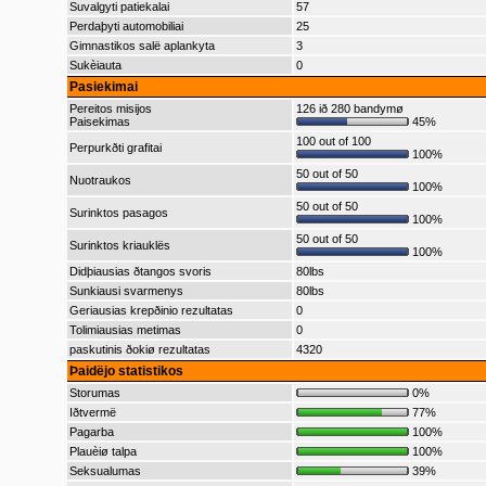
Suvalgyti patiekalai
57
Perdaþyti automobiliai
25
Gimnastikos salë aplankyta
3
Sukèiauta
0
Pasiekimai
Pereitos misijos
126 ið 280 bandymø
Paisekimas
45%
100 out of 100
Perpurkðti grafitai
100%
50 out of 50
Nuotraukos
100%
50 out of 50
Surinktos pasagos
100%
50 out of 50
Surinktos kriauklës
100%
Didþiausias ðtangos svoris
80lbs
Sunkiausi svarmenys
80lbs
Geriausias krepðinio rezultatas
0
Tolimiausias metimas
0
paskutinis ðokiø rezultatas
4320
Þaidëjo statistikos
Storumas
0%
Iðtvermë
77%
Pagarba
100%
Plauèiø talpa
100%
Seksualumas
39%