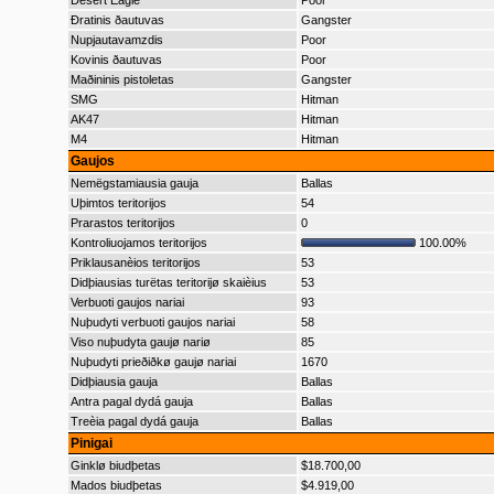
Desert Eagle
Poor
Ðratinis ðautuvas
Gangster
Nupjautavamzdis
Poor
Kovinis ðautuvas
Poor
Maðininis pistoletas
Gangster
SMG
Hitman
AK47
Hitman
M4
Hitman
Gaujos
Nemëgstamiausia gauja
Ballas
Uþimtos teritorijos
54
Prarastos teritorijos
0
Kontroliuojamos teritorijos
100.00%
Priklausanèios teritorijos
53
Didþiausias turëtas teritorijø skaièius
53
Verbuoti gaujos nariai
93
Nuþudyti verbuoti gaujos nariai
58
Viso nuþudyta gaujø nariø
85
Nuþudyti prieðiðkø gaujø nariai
1670
Didþiausia gauja
Ballas
Antra pagal dydá gauja
Ballas
Treèia pagal dydá gauja
Ballas
Pinigai
Ginklø biudþetas
$18.700,00
Mados biudþetas
$4.919,00