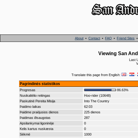
About
•
Contact
•
FAQ
•
Friend Sites
Viewing San Andr
Last 
V
Translate this page from English:
·
·
Pagrindinës statistikos
Progresas
86.63%
Nusikaltëlio reitingas
Hoo-rider (10648)
Paskutinë Pereita Misija
Into The Country
Þaidimo laikas
62:03
Þaidime praëjusios dienos
225 dienos
Þaidimas iðsaugotas
287
Apsilankymai ligoninëje
0
Kelis kartus nuskæsta
0
Sëkmë
1000