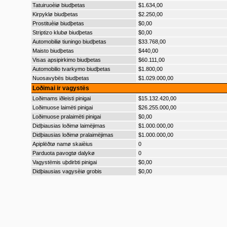
Tatuiruoèiø biudþetas
$1.634,00
Kirpyklø biudþetas
$2.250,00
Prostituèiø biudþetas
$0,00
Striptizo klubø biudþetas
$0,00
Automobiliø tiuningo biudþetas
$33.768,00
Maisto biudþetas
$440,00
Visas apsipirkimo biudþetas
$60.111,00
Automobilio tvarkymo biudþetas
$1.800,00
Nuosavybës biudþetas
$1.029.000,00
Loðimai ir vagystës
Loðimams iðleisti pinigai
$15.132.420,00
Loðimuose laimëti pinigai
$26.255.000,00
Loðimuose pralaimëti pinigai
$0,00
Didþiausias loðimø laimëjimas
$1.000.000,00
Didþiausias loðimø pralaimëjimas
$1.000.000,00
Apiplëðtø namø skaièius
0
Parduota pavogtø dalykø
0
Vagystëmis uþdirbti pinigai
$0,00
Didþiausias vagysèiø grobis
$0,00