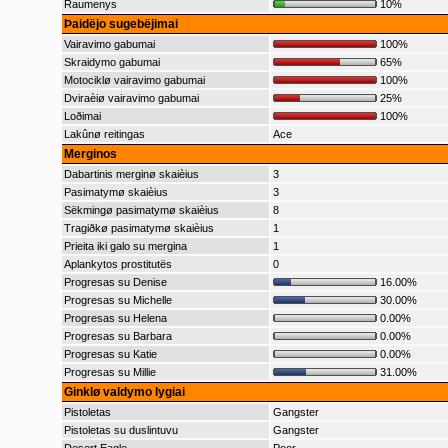
Raumenys
10%
Þaidëjo sugebëjimai
Vairavimo gabumai
100%
Skraidymo gabumai
65%
Motociklø vairavimo gabumai
100%
Dviraèiø vairavimo gabumai
25%
Loðimai
100%
Lakûnø reitingas
Ace
Merginos
Dabartinis merginø skaièius
3
Pasimatymø skaièius
3
Sëkmingø pasimatymø skaièius
8
Tragiðkø pasimatymø skaièius
1
Prieita iki galo su mergina
1
Aplankytos prostitutës
0
Progresas su Denise
16.00%
Progresas su Michelle
30.00%
Progresas su Helena
0.00%
Progresas su Barbara
0.00%
Progresas su Katie
0.00%
Progresas su Millie
31.00%
Ginklø valdymo lygiai
Pistoletas
Gangster
Pistoletas su duslintuvu
Gangster