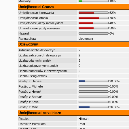
Musku³y
10%
Umiejêtnoœci Gracza
Umiejêtnoœæ kierowania
52%
Umiejêtnoœæ latania
70%
Umiejêtnoœc jazdy motocyklem
48%
Umiejêtnoœæ jazdy rowerem
50%
Hazard
0%
Ranga pilota
Lieutenant
Dziewczyny
Aktualna liczba dziewczyn
2
Liczba zaliczonych dziewczyn
2
Liczba udanych randek
3
Liczba spieprzonych randek
0
Liczba numerków z dziewczynami
2
Liczba us³ug dziwek
0
Postêp z Denise
20.00%
Postêp z Michelle
0.00%
Postêp z Helen¹
0.00%
Postêp z Barbar¹
0.00%
Postêp z Katie
0.00%
Postêp z Millie
36.00%
Umiejêtnoœæi strzelnicze
Pistolet
Hitman
Pistolet z t³umikiem
Poor