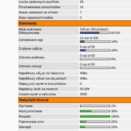
Liczba zjedzonych posi³ków
29
Przemalowania samochodów
16
Iloœæ odwiedzin na si³owni
7
Iloœc wpisanych kodów
0
Dokonania
Misje wykonane
109 po 169 próbach
Efektywnoœæ
64.5%
14 out of 100
Zamalowane tagi
14%
9 out of 50
Zrobione zdjêcia
18%
0 out of 50
Zebrane podkowy
0%
0 out of 50
Zebrane ostrygi
0%
Najwiêkszy ciê¿ar na ³aweczce
40lbs
Najwiêkszy ciêzar na cie¿arkach
30lbs
Najwy¿szy wynik w koszykówce
0
Najdalszy skok na rowerze
30.00ft
Ostatni wynik w tañczeniu
3590
Statystyki Gracza
Oty³oœæ
1%
Wytrzyma³oœæ
38%
Respekt
100%
Pojemnoœæ p³uc
20%
Seksapil
16%