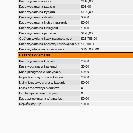
Kasa wydana na modê
$140,00
Kasa wydana na tatua¿e
$95,00
Kasa wydana na fryzjera
$100,00
Kasa wydana na dziwki
$0,00
Kasa wydana na klub striptizerski
$0,00
Kasa wydana na tuning aut
$0,00
Kasa wydana na jedzenie
$128,00
Ogó³em wydano kasy na powy¿sze
$26 783,00
Kasa wydana na naprawy i malowania aut
$1 300,00
Kasa wyadana na posiad³oœci
$346 000,00
Hazard i W³amania
Kasa wydana na kasyna
$0,00
Kasa wygrana w kasynach
$0,00
Kasa przegrana w kasynach
$0,00
Najwiêksza wygrana w kasynie
$0,00
Najmniejsza wygrana w kasynie
$0,00
Iloœc zrabowanych domów
0
Liczba sprzedanych ³upów
0
Kasa zarobiona na w³amaniach
$0,00
Najwiêkszy ³up
$0,00