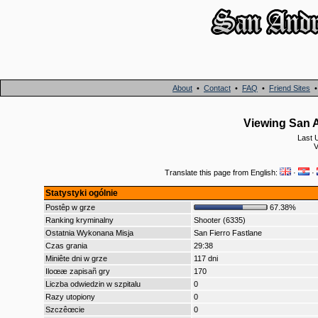
About
•
Contact
•
FAQ
•
Friend Sites
Viewing San A
Last 
V
Translate this page from English:
·
·
Statystyki ogólnie
Postêp w grze
67.38%
Ranking kryminalny
Shooter (6335)
Ostatnia Wykonana Misja
San Fierro Fastlane
Czas grania
29:38
Miniête dni w grze
117 dni
Iloœæ zapisañ gry
170
Liczba odwiedzin w szpitalu
0
Razy utopiony
0
Szczêœcie
0