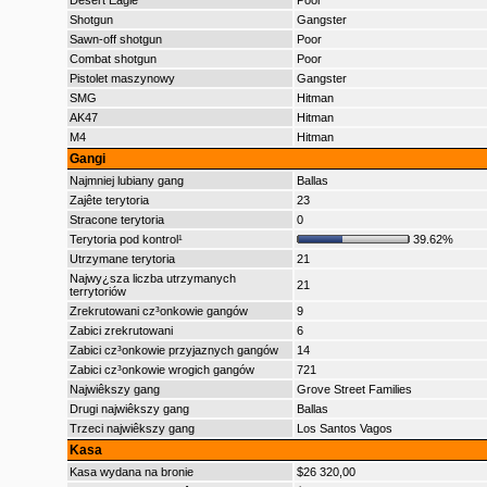
Desert Eagle
Poor
Shotgun
Gangster
Sawn-off shotgun
Poor
Combat shotgun
Poor
Pistolet maszynowy
Gangster
SMG
Hitman
AK47
Hitman
M4
Hitman
Gangi
Najmniej lubiany gang
Ballas
Zajête terytoria
23
Stracone terytoria
0
Terytoria pod kontrol¹
39.62%
Utrzymane terytoria
21
Najwy¿sza liczba utrzymanych
21
terrytoriów
Zrekrutowani cz³onkowie gangów
9
Zabici zrekrutowani
6
Zabici cz³onkowie przyjaznych gangów
14
Zabici cz³onkowie wrogich gangów
721
Najwiêkszy gang
Grove Street Families
Drugi najwiêkszy gang
Ballas
Trzeci najwiêkszy gang
Los Santos Vagos
Kasa
Kasa wydana na bronie
$26 320,00