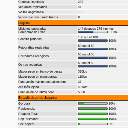
Comidas ingeridas
229
Vehículos repintados
41
Visitas al gimnasio
19
Veces que has usado trucos
0
Logros
Misiones superadas
144 despues 278 intentos
Porcentaje de Exito
51.8%
100 out of 100
Graffitis pintados
100%
50 out of 50
Fotografías realizadas
100%
50 out of 50
Herraduras recogidas
100%
50 out of 50
Ostras recogidas
100%
Mayor peso en banco de pesas
320lbs
Mayor peso en mancuernas
110lbs
Puntuación máxima en baloncesto
31
Aro más lejano
40.00ft
Puntuación de último baile
5650
Estadisticas de Jugador
Gordura
20%
Resistencia
100%
Respeto Total
100%
Cap. pulmonar
100%
Sex-appeal
6%