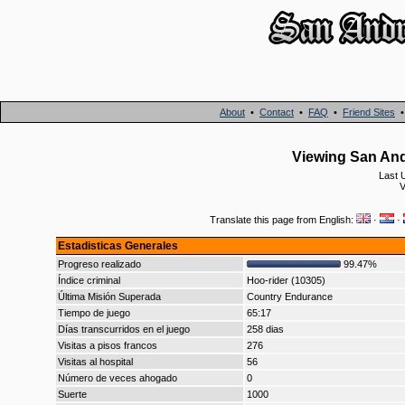
About
•
Contact
•
FAQ
•
Friend Sites
Viewing San And
Last 
V
Translate this page from English:
·
·
Estadisticas Generales
Progreso realizado
99.47%
Índice criminal
Hoo-rider (10305)
Última Misión Superada
Country Endurance
Tiempo de juego
65:17
Días transcurridos en el juego
258 dias
Visitas a pisos francos
276
Visitas al hospital
56
Número de veces ahogado
0
Suerte
1000