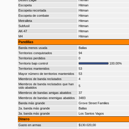
Desert Eagle
Hitman
Escopeta
Hitman
Escopeta recortada
Hitman
Escopeta de combate
Hitman
Metralleta
Hitman
Subfusil
Hitman
AK-47
Hitman
M4
Hitman
Pandillas
Banda menos usada
Ballas
Territorios conquistados
94
Territorios perdidos
0
Territorio bajo control
100.00%
Territorios mantenidos
53
Mayor número de territorios mantenidos
53
Miembros de banda reclutados
4
Miembros de banda reclutados que han
5
sido abatidos
Miembros de bandas amigas abatidos
37
Miembros de bandas enemigas abatidos
3483
Banda más grande
Grove Street Families
2a. banda más grande
Ballas
3a. banda más grande
Los Santos Vagos
Dinero
Gasto en armas
$130.020,00