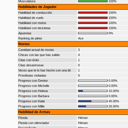
Musculatura
100%
Habilidades de Jugador
Habilidad de conducción
100%
Habilidad de vuelo
100%
Habilidad con motos
100%
Habilidad con bicicletas
100%
Apuestas
0%
Ranking de piloto
Ace
Novias
Cantidad actual de novias
3
Chicas con las que has salido
4
Citas con éxito
1
Citas desastrosas
0
Veces que te lo has hecho con una titi
1
Prostitutas visitadas
0
Progreso con Denise
0.00%
Progreso con Michelle
0.00%
Progreso con Helena
15.00%
Progreso con Barbara
0.00%
Progreso con Katie
45.00%
Progreso con Millie
26.00%
Habilidad de Armas
Pistola
Hitman
Pistola con silenciador
Hitman