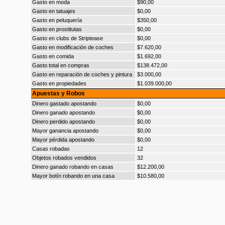
Gasto en moda
$90,00
Gasto en tatuajes
$0,00
Gasto en peluquería
$350,00
Gasto en prostitutas
$0,00
Gasto en clubs de Striptease
$0,00
Gasto en modificación de coches
$7.620,00
Gasto en comida
$1.692,00
Gasto total en compras
$138.472,00
Gasto en reparación de coches y pintura
$3.000,00
Gasto en propiedades
$1.039.000,00
Apuestas y Robos
Dinero gastado apostando
$0,00
Dinero ganado apostando
$0,00
Dinero perdido apostando
$0,00
Mayor ganancia apostando
$0,00
Mayor pérdida apostando
$0,00
Casas robadas
12
Objetos robados vendidos
32
Dinero ganado robando en casas
$12.200,00
Mayor botín robando en una casa
$10.580,00