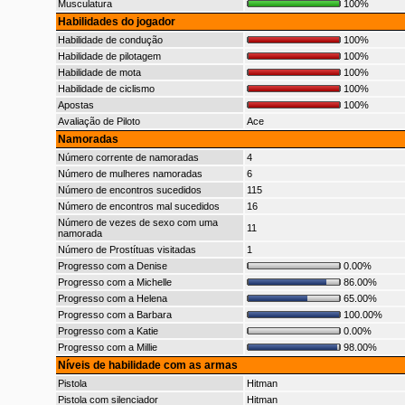
Musculatura
100%
Habilidades do jogador
Habilidade de condução
100%
Habilidade de pilotagem
100%
Habilidade de mota
100%
Habilidade de ciclismo
100%
Apostas
100%
Avaliação de Piloto
Ace
Namoradas
Número corrente de namoradas
4
Número de mulheres namoradas
6
Número de encontros sucedidos
115
Número de encontros mal sucedidos
16
Número de vezes de sexo com uma
11
namorada
Número de Prostítuas visitadas
1
Progresso com a Denise
0.00%
Progresso com a Michelle
86.00%
Progresso com a Helena
65.00%
Progresso com a Barbara
100.00%
Progresso com a Katie
0.00%
Progresso com a Millie
98.00%
Níveis de habilidade com as armas
Pistola
Hitman
Pistola com silenciador
Hitman