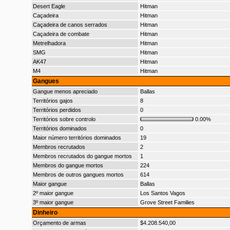
Desert Eagle
Hitman
Caçadeira
Hitman
Caçadeira de canos serrados
Hitman
Caçadeira de combate
Hitman
Metrelhadora
Hitman
SMG
Hitman
AK47
Hitman
M4
Hitman
Gangues
Gangue menos apreciado
Ballas
Territórios gajos
8
Territórios perdidos
0
Territórios sobre controlo
0.00%
Territórios dominados
0
Maior número territórios dominados
19
Membros recrutados
2
Membros recrutados do gangue mortos
1
Membros do gangue mortos
224
Membros de outros gangues mortos
614
Maior gangue
Ballas
2º maior gangue
Los Santos Vagos
3º maior gangue
Grove Street Families
Dinheiro
Orçamento de armas
$4.208.540,00