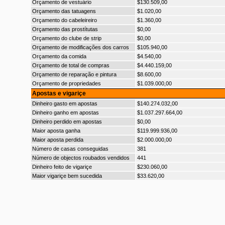
Orçamento de vestuário
$130.509,00
Orçamento das tatuagens
$1.020,00
Orçamento do cabeleireiro
$1.360,00
Orçamento das prostítutas
$0,00
Orçamento do clube de strip
$0,00
Orçamento de modificações dos carros
$105.940,00
Orçamento da comida
$4.540,00
Orçamento de total de compras
$4.440.159,00
Orçamento de reparação e pintura
$8.600,00
Orçamento de propriedades
$1.039.000,00
Apostas e vigariçe
Dinheiro gasto em apostas
$140.274.032,00
Dinheiro ganho em apostas
$1.037.297.664,00
Dinheiro perdido em apostas
$0,00
Maior aposta ganha
$119.999.936,00
Maior aposta perdida
$2.000.000,00
Número de casas conseguidas
381
Número de objectos roubados vendidos
441
Dinheiro feito de vigariçe
$230.060,00
Maior vigariçe bem sucedida
$33.620,00