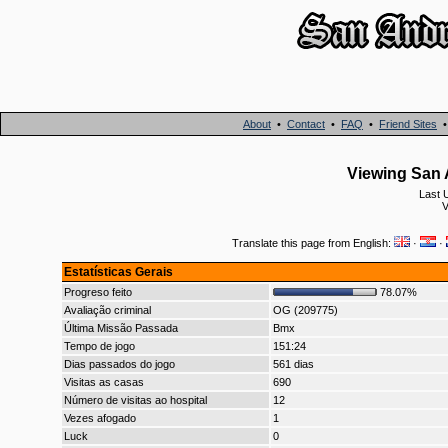
About
•
Contact
•
FAQ
•
Friend Sites
Viewing San 
Last 
V
Translate this page from English:
·
·
Estatísticas Gerais
Progreso feito
78.07%
Avaliação criminal
OG (209775)
Última Missão Passada
Bmx
Tempo de jogo
151:24
Dias passados do jogo
561 dias
Visitas as casas
690
Número de visitas ao hospital
12
Vezes afogado
1
Luck
0