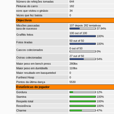
Número de refeições tomadas
644
Pinturas do carro
182
ezes que visitou o ginásio
34
Vezes que fez batota
0
Objectivos
Missões passadas
107 depois 282 tentativas
taxa de sucesso
37.94%
100 out of 100
Graffitis feitos
100%
50 out of 50
Fotos tiradas
100%
0 out of 50
Cascos colecionados
0%
27 out of 50
Ostras colecionadas
54%
Maior peso em bench press
280lbs
Maior peso em dumbbells
110lbs
Maior resultado em basquetebol
0
Furthest Hoop
0
Pontos da última dança
5530
Estatísticas do jogador
Gordura
12%
Stamina
100%
Respeito total
100%
Resistência
100%
Charme
47%