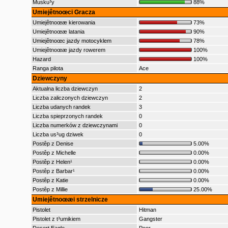
Musku³y
88%
Umiejêtnoœci Gracza
Umiejêtnoœæ kierowania
73%
Umiejêtnoœæ latania
90%
Umiejêtnoœc jazdy motocyklem
78%
Umiejêtnoœæ jazdy rowerem
100%
Hazard
100%
Ranga pilota
Ace
Dziewczyny
Aktualna liczba dziewczyn
2
Liczba zaliczonych dziewczyn
2
Liczba udanych randek
3
Liczba spieprzonych randek
0
Liczba numerków z dziewczynami
0
Liczba us³ug dziwek
0
Postêp z Denise
5.00%
Postêp z Michelle
0.00%
Postêp z Helen¹
0.00%
Postêp z Barbar¹
0.00%
Postêp z Katie
0.00%
Postêp z Millie
25.00%
Umiejêtnoœæi strzelnicze
Pistolet
Hitman
Pistolet z t³umikiem
Gangster