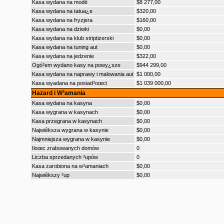
Kasa wydana na modê
$8 277,00
Kasa wydana na tatua¿e
$320,00
Kasa wydana na fryzjera
$160,00
Kasa wydana na dziwki
$0,00
Kasa wydana na klub striptizerski
$0,00
Kasa wydana na tuning aut
$0,00
Kasa wydana na jedzenie
$322,00
Ogó³em wydano kasy na powy¿sze
$944 299,00
Kasa wydana na naprawy i malowania aut
$1 000,00
Kasa wyadana na posiad³oœci
$1 039 000,00
Hazard i W³amania
Kasa wydana na kasyna
$0,00
Kasa wygrana w kasynach
$0,00
Kasa przegrana w kasynach
$0,00
Najwiêksza wygrana w kasynie
$0,00
Najmniejsza wygrana w kasynie
$0,00
Iloœc zrabowanych domów
0
Liczba sprzedanych ³upów
0
Kasa zarobiona na w³amaniach
$0,00
Najwiêkszy ³up
$0,00