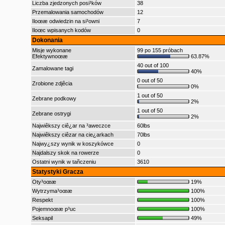
Liczba zjedzonych posi³ków
38
Przemalowania samochodów
12
Iloœæ odwiedzin na si³owni
7
Iloœc wpisanych kodów
0
Dokonania
Misje wykonane
99 po 155 próbach
Efektywnoœæ
63.87%
40 out of 100
Zamalowane tagi
40%
0 out of 50
Zrobione zdjêcia
0%
1 out of 50
Zebrane podkowy
2%
1 out of 50
Zebrane ostrygi
2%
Najwiêkszy ciê¿ar na ³aweczce
60lbs
Najwiêkszy ciêzar na cie¿arkach
70lbs
Najwy¿szy wynik w koszykówce
0
Najdalszy skok na rowerze
0
Ostatni wynik w tañczeniu
3610
Statystyki Gracza
Oty³oœæ
19%
Wytrzyma³oœæ
100%
Respekt
100%
Pojemnoœæ p³uc
100%
Seksapil
49%