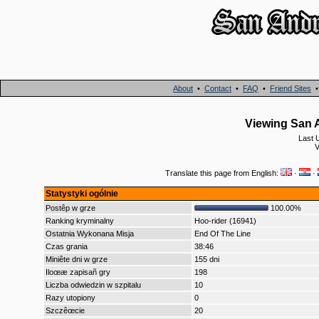
About
•
Contact
•
FAQ
•
Friend Sites
Viewing San A
Last 
V
Translate this page from English:
·
·
Statystyki ogólnie
Postêp w grze
100.00%
Ranking kryminalny
Hoo-rider (16941)
Ostatnia Wykonana Misja
End Of The Line
Czas grania
38:46
Miniête dni w grze
155 dni
Iloœæ zapisañ gry
198
Liczba odwiedzin w szpitalu
10
Razy utopiony
0
Szczêœcie
20