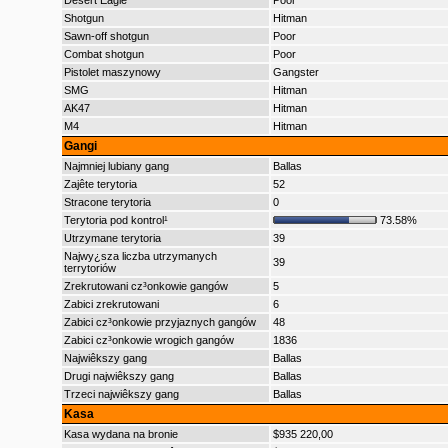
Desert Eagle
Poor
Shotgun
Hitman
Sawn-off shotgun
Poor
Combat shotgun
Poor
Pistolet maszynowy
Gangster
SMG
Hitman
AK47
Hitman
M4
Hitman
Gangi
Najmniej lubiany gang
Ballas
Zajête terytoria
52
Stracone terytoria
0
Terytoria pod kontrol¹
73.58%
Utrzymane terytoria
39
Najwy¿sza liczba utrzymanych
39
terrytoriów
Zrekrutowani cz³onkowie gangów
5
Zabici zrekrutowani
6
Zabici cz³onkowie przyjaznych gangów
48
Zabici cz³onkowie wrogich gangów
1836
Najwiêkszy gang
Ballas
Drugi najwiêkszy gang
Ballas
Trzeci najwiêkszy gang
Ballas
Kasa
Kasa wydana na bronie
$935 220,00