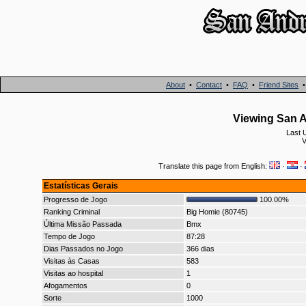
About
•
Contact
•
FAQ
•
Friend Sites
Viewing San A
Last 
V
Translate this page from English:
·
·
Estatísticas Gerais
Progresso de Jogo
100.00%
Ranking Criminal
Big Homie (80745)
Última Missão Passada
Bmx
Tempo de Jogo
87:28
Dias Passados no Jogo
366 dias
Visitas às Casas
583
Visitas ao hospital
1
Afogamentos
0
Sorte
1000