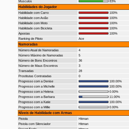
Musculos
83%
Habilidades do Jogador
Habilidade com Carro
100%
Habilidade com Avião
100%
Habilidade com Moto
100%
Habilidade com Bicicleta
100%
Apostas
100%
Ranking de Piloto
Ace
Namoradas
Número Atual de Namoradas
4
Número Máximo de Namoradas
5
Número de Bons Encontros
36
Número de Maus Encontros
3
Transadas
28
Prostitutas Contratadas
0
Progresso com a Denise
100.00%
Progresso com a Michelle
100.00%
Progresso com a Helena
0.00%
Progresso com a Barbara
11.00%
Progresso com a Katie
100.00%
Progresso com a Millie
0.00%
Níveis de Habilidade com Armas
Pistola
Hitman
Pistola com Silenciador
Hitman