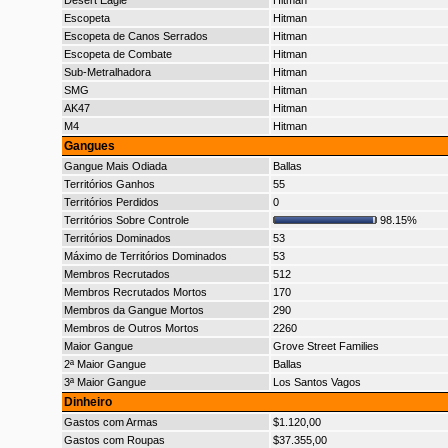
Desert Eagle
Hitman
Escopeta
Hitman
Escopeta de Canos Serrados
Hitman
Escopeta de Combate
Hitman
Sub-Metralhadora
Hitman
SMG
Hitman
AK47
Hitman
M4
Hitman
Gangues
Gangue Mais Odiada
Ballas
Territórios Ganhos
55
Territórios Perdidos
0
Territórios Sobre Controle
98.15%
Territórios Dominados
53
Máximo de Territórios Dominados
53
Membros Recrutados
512
Membros Recrutados Mortos
170
Membros da Gangue Mortos
290
Membros de Outros Mortos
2260
Maior Gangue
Grove Street Families
2ª Maior Gangue
Ballas
3ª Maior Gangue
Los Santos Vagos
Dinheiro
Gastos com Armas
$1.120,00
Gastos com Roupas
$37.355,00