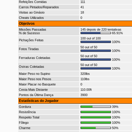
Refeições Comidas
111
Carros Pintados/Reparados
41
Visitas ao Ginásio
18
Cheats Utilizados
0
Objetivos
Missões Passadas
145 depois de 220 tentativas
% de Sucesso
65.91%
100 out of 100
Pichações Feitas
100%
50 out of 50
Fotos Tiradas
100%
50 out of 50
Ferraduras Coletadas
100%
50 out of 50
Ostras Coletadas
100%
Maior Peso no Supino
320lbs
Maior Peso nos Pesos
110lbs
Maior Placar no Basquete
0
Cesta Mais Distante
110.00ft
Pontos da Última Dança
3900
Estatísticas do Jogador
Gordura
39%
Resistência
100%
Respeito Total
100%
Fôlego
100%
Charme
50%