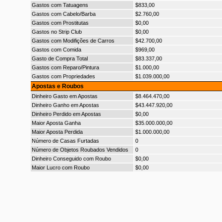
Gastos com Tatuagens
$833,00
Gastos com Cabelo/Barba
$2.760,00
Gastos com Prostitutas
$0,00
Gastos no Strip Club
$0,00
Gastos com Modifições de Carros
$42.700,00
Gastos com Comida
$969,00
Gasto de Compra Total
$83.337,00
Gastos com Reparo/Pintura
$1.000,00
Gastos com Propriedades
$1.039.000,00
Apostas e Roubos
Dinheiro Gasto em Apostas
$8.464.470,00
Dinheiro Ganho em Apostas
$43.447.920,00
Dinheiro Perdido em Apostas
$0,00
Maior Aposta Ganha
$35.000.000,00
Maior Aposta Perdida
$1.000.000,00
Número de Casas Furtadas
0
Número de Objetos Roubados Vendidos
0
Dinheiro Conseguido com Roubo
$0,00
Maior Lucro com Roubo
$0,00