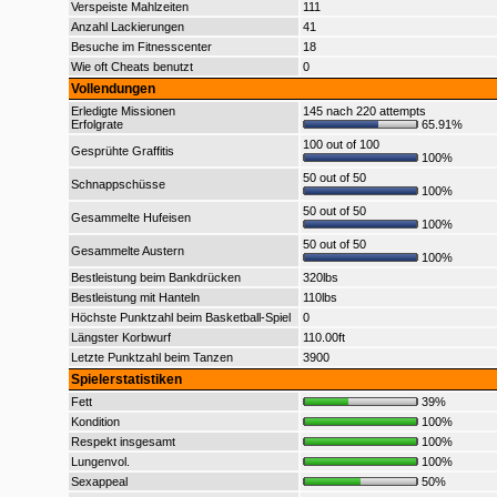
Verspeiste Mahlzeiten
111
Anzahl Lackierungen
41
Besuche im Fitnesscenter
18
Wie oft Cheats benutzt
0
Vollendungen
Erledigte Missionen
145 nach 220 attempts
Erfolgrate
65.91%
100 out of 100
Gesprühte Graffitis
100%
50 out of 50
Schnappschüsse
100%
50 out of 50
Gesammelte Hufeisen
100%
50 out of 50
Gesammelte Austern
100%
Bestleistung beim Bankdrücken
320lbs
Bestleistung mit Hanteln
110lbs
Höchste Punktzahl beim Basketball-Spiel
0
Längster Korbwurf
110.00ft
Letzte Punktzahl beim Tanzen
3900
Spielerstatistiken
Fett
39%
Kondition
100%
Respekt insgesamt
100%
Lungenvol.
100%
Sexappeal
50%