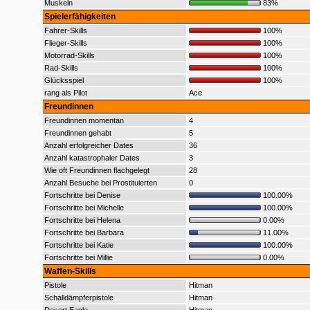
Muskeln
83%
Spielerfähigkeiten
Fahrer-Skills
100%
Flieger-Skills
100%
Motorrad-Skills
100%
Rad-Skills
100%
Glücksspiel
100%
rang als Pilot
Ace
Freundinnen
Freundinnen momentan
4
Freundinnen gehabt
5
Anzahl erfolgreicher Dates
36
Anzahl katastrophaler Dates
3
Wie oft Freundinnen flachgelegt
28
Anzahl Besuche bei Prostituierten
0
Fortschritte bei Denise
100.00%
Fortschritte bei Michelle
100.00%
Fortschritte bei Helena
0.00%
Fortschritte bei Barbara
11.00%
Fortschritte bei Katie
100.00%
Fortschritte bei Millie
0.00%
Waffen-Skills
Pistole
Hitman
Schalldämpferpistole
Hitman