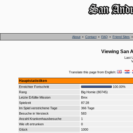
About
•
Contact
•
FAQ
•
Friend Sites
Viewing San A
Last 
Translate this page from English:
·
·
Hauptstatistiken
Erreichter Fortschritt
100.00%
Rang
Big Homie (80745)
Letzte Erfüllte Mission
Bmx
Spielzeit
87:28
Im Spiel verstrichene Tage
366 Tage
Besuche in Versteck
583
Anzahl Krankenhausbesuche
1
Wie oft ertrunken
0
Glück
1000