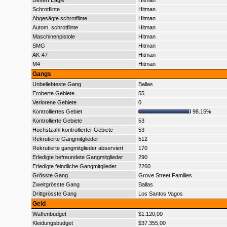
Desert Eagle
Hitman
Schrotflinte
Hitman
Abgesägte schrotflinte
Hitman
Autom. schrotflinte
Hitman
Maschinenpistole
Hitman
SMG
Hitman
AK-47
Hitman
M4
Hitman
Gangs
Unbeliebteste Gang
Ballas
Eroberte Gebiete
55
Verlorene Gebiete
0
Kontrolliertes Gebiet
98.15%
Kontrollierte Gebiete
53
Höchstzahl kontrollierter Gebiete
53
Rekrutierte Gangmitglieder
512
Rekrutierte gangmitglieder abserviert
170
Erledigte befreundete Gangmitglieder
290
Erledigte feindliche Gangmitglieder
2260
Grösste Gang
Grove Street Families
Zweitgrösste Gang
Ballas
Drittgrösste Gang
Los Santos Vagos
Geld
Waffenbudget
$1.120,00
Kleidungsbudget
$37.355,00