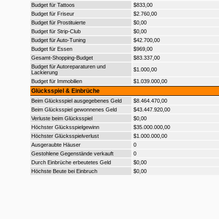
Budget für Tattoos
$833,00
Budget für Friseur
$2.760,00
Budget für Prostituierte
$0,00
Budget für Strip-Club
$0,00
Budget für Auto-Tuning
$42.700,00
Budget für Essen
$969,00
Gesamt-Shopping-Budget
$83.337,00
Budget für Autoreparaturen und
$1.000,00
Lackierung
Budget für Immobilien
$1.039.000,00
Glücksspiel & Einbrüche
Beim Glücksspiel ausgegebenes Geld
$8.464.470,00
Beim Glücksspiel gewonnenes Geld
$43.447.920,00
Verluste beim Glücksspiel
$0,00
Höchster Glücksspielgewinn
$35.000.000,00
Höchster Glücksspielverlust
$1.000.000,00
Ausgeraubte Häuser
0
Gestohlene Gegenstände verkauft
0
Durch Einbrüche erbeutetes Geld
$0,00
Höchste Beute bei Einbruch
$0,00