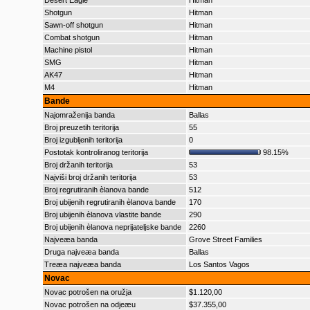
Desert Eagle
Hitman
Shotgun
Hitman
Sawn-off shotgun
Hitman
Combat shotgun
Hitman
Machine pistol
Hitman
SMG
Hitman
AK47
Hitman
M4
Hitman
Bande
Najomraženija banda
Ballas
Broj preuzetih teritorija
55
Broj izgubljenih teritorija
0
Postotak kontroliranog teritorija
98.15%
Broj držanih teritorija
53
Najviši broj držanih teritorija
53
Broj regrutiranih èlanova bande
512
Broj ubijenih regrutiranih èlanova bande
170
Broj ubijenih èlanova vlastite bande
290
Broj ubijenih èlanova neprijateljske bande
2260
Najveæa banda
Grove Street Families
Druga najveæa banda
Ballas
Treæa najveæa banda
Los Santos Vagos
Novac
Novac potrošen na oružja
$1.120,00
Novac potrošen na odjeæu
$37.355,00