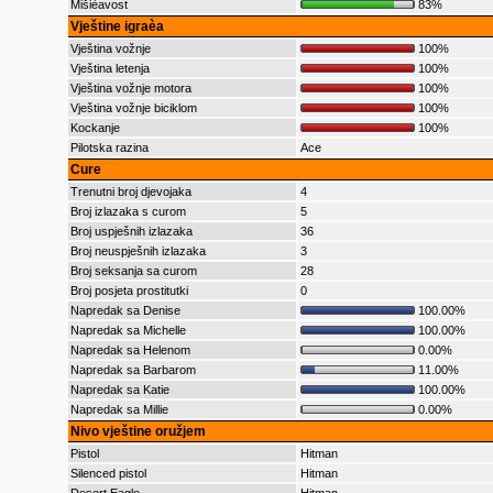
Mišièavost
83%
Vještine igraèa
Vještina vožnje
100%
Vještina letenja
100%
Vještina vožnje motora
100%
Vještina vožnje biciklom
100%
Kockanje
100%
Pilotska razina
Ace
Cure
Trenutni broj djevojaka
4
Broj izlazaka s curom
5
Broj uspješnih izlazaka
36
Broj neuspješnih izlazaka
3
Broj seksanja sa curom
28
Broj posjeta prostitutki
0
Napredak sa Denise
100.00%
Napredak sa Michelle
100.00%
Napredak sa Helenom
0.00%
Napredak sa Barbarom
11.00%
Napredak sa Katie
100.00%
Napredak sa Millie
0.00%
Nivo vještine oružjem
Pistol
Hitman
Silenced pistol
Hitman