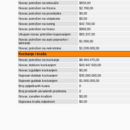
Novac potrošen na tetovaže
$833,00
Novac potrošen na frizera
$2.760,00
Novac potrošen na prostitutke
$0,00
Novac potrošen na striptizete
$0,00
Novac potrošen na tuning
$42.700,00
Novac potrošen na hranu
$969,00
Ukupan novac potrošen kupovanjem
$83.337,00
Novac potrošen na auto popravke i
$1.000,00
lakiranje
Novac potrošen na nekretnine
$1.039.000,00
Kockanje i kraða
Novac potrošen na kockanje
$8.464.470,00
Novac dobiven kockanjem
$43.447.920,00
Novac izgubljen kockanjem
$0,00
Najveæi dobitak kockanjem
$35.000.000,00
Najveæi gubitak kockanjem
$1.000.000,00
Broj opljaèkanih kuæa
0
Broj prodanih ukradenih predmeta
0
Novac zaraðen kraðom
$0,00
Najveæa kraða odjednom
$0,00