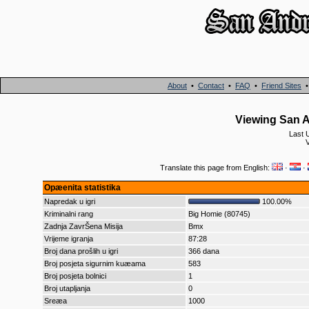
About
•
Contact
•
FAQ
•
Friend Sites
Viewing San A
Last 
Translate this page from English:
·
·
Opæenita statistika
Napredak u igri
100.00%
Kriminalni rang
Big Homie (80745)
Zadnja ZavrŠena Misija
Bmx
Vrijeme igranja
87:28
Broj dana prošlih u igri
366 dana
Broj posjeta sigurnim kuæama
583
Broj posjeta bolnici
1
Broj utapljanja
0
Sreæa
1000