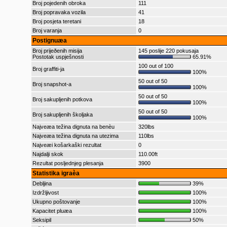
Broj pojedenih obroka
111
Broj popravaka vozila
41
Broj posjeta teretani
18
Broj varanja
0
Postignuæa
Broj prijeðenih misija
145 poslije 220 pokusaja
Postotak uspješnosti
65.91%
100 out of 100
Broj graffiti-ja
100%
50 out of 50
Broj snapshot-a
100%
50 out of 50
Broj sakupljenih potkova
100%
50 out of 50
Broj sakupljenih školjaka
100%
Najveæa težina dignuta na benèu
320lbs
Najveæa težina dignuta na utezima
110lbs
Najveæi košarkaški rezultat
0
Najdalji skok
110.00ft
Rezultat posljednjeg plesanja
3900
Statistika igraèa
Debljina
39%
Izdržljivost
100%
Ukupno poštovanje
100%
Kapacitet pluæa
100%
Seksipil
50%