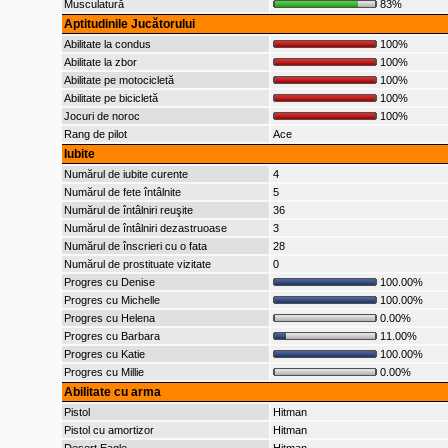
Musculatură
83%
Aptitudinile Jucătorului
Abilitate la condus
100%
Abilitate la zbor
100%
Abilitate pe motocicletă
100%
Abilitate pe bicicletă
100%
Jocuri de noroc
100%
Rang de pilot
Ace
Iubite
Numărul de iubite curente
4
Numărul de fete întâlnite
5
Numărul de întâlniri reuşite
36
Numărul de întâlniri dezastruoase
3
Numărul de înscrieri cu o fata
28
Numărul de prostituate vizitate
0
Progres cu Denise
100.00%
Progres cu Michelle
100.00%
Progres cu Helena
0.00%
Progres cu Barbara
11.00%
Progres cu Katie
100.00%
Progres cu Millie
0.00%
Abilitate cu arma
Pistol
Hitman
Pistol cu amortizor
Hitman