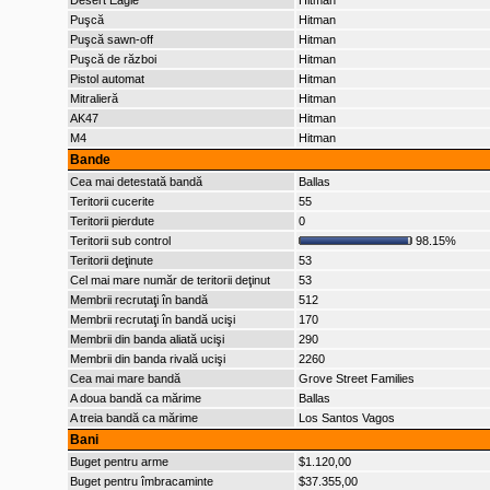
Desert Eagle
Hitman
Puşcă
Hitman
Puşcă sawn-off
Hitman
Puşcă de război
Hitman
Pistol automat
Hitman
Mitralieră
Hitman
AK47
Hitman
M4
Hitman
Bande
Cea mai detestată bandă
Ballas
Teritorii cucerite
55
Teritorii pierdute
0
Teritorii sub control
98.15%
Teritorii deţinute
53
Cel mai mare număr de teritorii deţinut
53
Membrii recrutaţi în bandă
512
Membrii recrutaţi în bandă ucişi
170
Membrii din banda aliată ucişi
290
Membrii din banda rivală ucişi
2260
Cea mai mare bandă
Grove Street Families
A doua bandă ca mărime
Ballas
A treia bandă ca mărime
Los Santos Vagos
Bani
Buget pentru arme
$1.120,00
Buget pentru îmbracaminte
$37.355,00