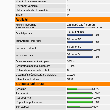
Numărul de mese servite
111
Revopsiri vehicule
41
Vizite la sala de gimnastică
18
Trişări
0
Realizări
Misiuni îndeplinite
145 după 220 încercări
Rata de succes
65.91%
100 out of 100
Grafitti pictate
100%
50 out of 50
Instantanee efectuate
100%
50 out of 50
Potcoave adunate
100%
50 out of 50
Scoici adunate
100%
Greutatea maximă la împins
320lbs
Greutatea maximă la gantere
110lbs
Cel mai bun scor la baschet
0
Cea mai înaltă săritură cu bicicleta
110.00ft
Ultimul scor la dans
3900
Statistica jucătorului
Grăsime
39%
Rezistenţă
100%
Respect total
100%
Capacitate pulmonară
100%
Sex appeal
50%