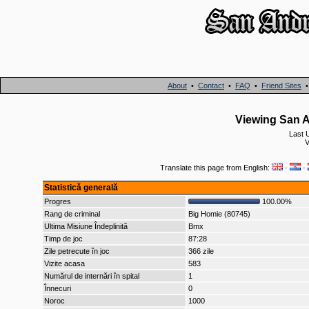
About
•
Contact
•
FAQ
•
Friend Sites
Viewing San A
Last 
V
Translate this page from English:
·
·
Statistică generală
Progres
100.00%
Rang de criminal
Big Homie (80745)
Ultima Misiune Îndeplinită
Bmx
Timp de joc
87:28
Zile petrecute în joc
366 zile
Vizite acasa
583
Numărul de internări în spital
1
Înnecuri
0
Noroc
1000