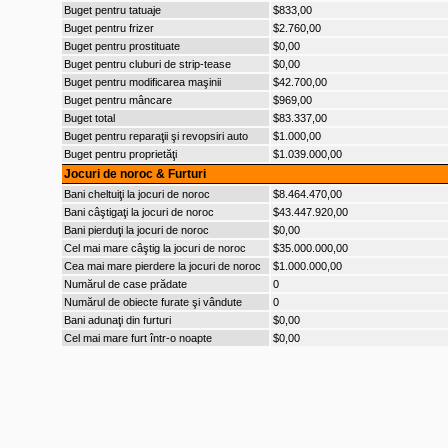
Buget pentru tatuaje
$833,00
Buget pentru frizer
$2.760,00
Buget pentru prostituate
$0,00
Buget pentru cluburi de strip-tease
$0,00
Buget pentru modificarea maşinii
$42.700,00
Buget pentru mâncare
$969,00
Buget total
$83.337,00
Buget pentru reparaţii şi revopsiri auto
$1.000,00
Buget pentru proprietăţi
$1.039.000,00
Jocuri de noroc & Furturi
Bani cheltuiţi la jocuri de noroc
$8.464.470,00
Bani câştigaţi la jocuri de noroc
$43.447.920,00
Bani pierduţi la jocuri de noroc
$0,00
Cel mai mare câştig la jocuri de noroc
$35.000.000,00
Cea mai mare pierdere la jocuri de noroc
$1.000.000,00
Numărul de case prădate
0
Numărul de obiecte furate şi vândute
0
Bani adunaţi din furturi
$0,00
Cel mai mare furt într-o noapte
$0,00