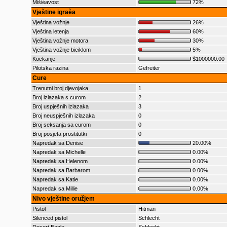
Mišièavost
72%
Vještine igraèa
Vještina vožnje
26%
Vještina letenja
60%
Vještina vožnje motora
30%
Vještina vožnje biciklom
5%
Kockanje
$1000000.00
Pilotska razina
Gefreiter
Cure
Trenutni broj djevojaka
1
Broj izlazaka s curom
2
Broj uspješnih izlazaka
3
Broj neuspješnih izlazaka
0
Broj seksanja sa curom
0
Broj posjeta prostitutki
0
Napredak sa Denise
20.00%
Napredak sa Michelle
0.00%
Napredak sa Helenom
0.00%
Napredak sa Barbarom
0.00%
Napredak sa Katie
0.00%
Napredak sa Millie
0.00%
Nivo vještine oružjem
Pistol
Hitman
Silenced pistol
Schlecht