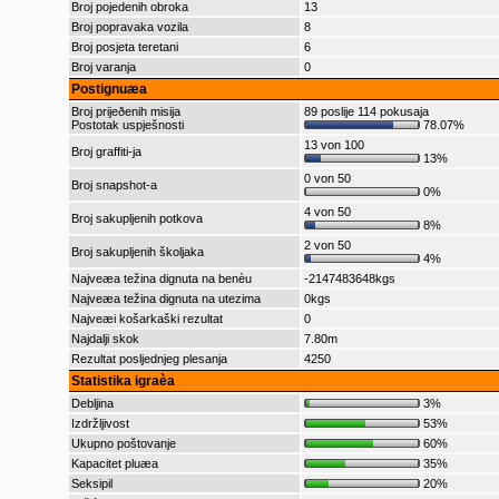
Broj pojedenih obroka
13
Broj popravaka vozila
8
Broj posjeta teretani
6
Broj varanja
0
Postignuæa
Broj prijeðenih misija
89 poslije 114 pokusaja
Postotak uspješnosti
78.07%
13 von 100
Broj graffiti-ja
13%
0 von 50
Broj snapshot-a
0%
4 von 50
Broj sakupljenih potkova
8%
2 von 50
Broj sakupljenih školjaka
4%
Najveæa težina dignuta na benèu
-2147483648kgs
Najveæa težina dignuta na utezima
0kgs
Najveæi košarkaški rezultat
0
Najdalji skok
7.80m
Rezultat posljednjeg plesanja
4250
Statistika igraèa
Debljina
3%
Izdržljivost
53%
Ukupno poštovanje
60%
Kapacitet pluæa
35%
Seksipil
20%