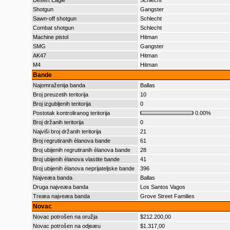
Desert Eagle
Schlecht
Shotgun
Gangster
Sawn-off shotgun
Schlecht
Combat shotgun
Schlecht
Machine pistol
Hitman
SMG
Gangster
AK47
Hitman
M4
Hitman
Bande
Najomraženija banda
Ballas
Broj preuzetih teritorija
10
Broj izgubljenih teritorija
0
Postotak kontroliranog teritorija
0.00%
Broj držanih teritorija
0
Najviši broj držanih teritorija
21
Broj regrutiranih èlanova bande
61
Broj ubijenih regrutiranih èlanova bande
28
Broj ubijenih èlanova vlastite bande
41
Broj ubijenih èlanova neprijateljske bande
396
Najveæa banda
Ballas
Druga najveæa banda
Los Santos Vagos
Treæa najveæa banda
Grove Street Families
Novac
Novac potrošen na oružja
$212.200,00
Novac potrošen na odjeæu
$1.317,00