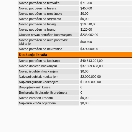
Novac potrošen na tetovaže
$715,00
Novac potrošen na frizera
$450,00
Novac potrošen na prostitutke
$0,00
Novac potrošen na striptizete
$0,00
Novac potrošen na tuning
$19.610,00
Novac potrošen na hranu
$120,00
Ukupan novac potrošen kupovanjem
$233.062,00
Novac potrošen na auto popravke i
$600,00
lakiranje
Novac potrošen na nekretnine
$374.000,00
Kockanje i kraða
Novac potrošen na kockanje
$40.613.204,00
Novac dobiven kockanjem
$37.369.408,00
Novac izgubljen kockanjem
$0,00
Najveæi dobitak kockanjem
$2.000.000,00
Najveæi gubitak kockanjem
$1.000.000,00
Broj opljaèkanih kuæa
0
Broj prodanih ukradenih predmeta
0
Novac zaraðen kraðom
$0,00
Najveæa kraða odjednom
$0,00