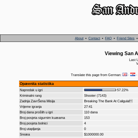
About
•
Contact
•
FAQ
•
Friend Sites
Viewing San A
Last 
V
Translate this page from German:
·
Opæenita statistika
Napredak u igri
57.22%
Kriminalni rang
Shooter (7143)
Zadnja ZavrŠena Misija
Breaking The Bank At Caligula
Vrijeme igranja
27:41
Broj dana prošlih u igri
110 dana
Broj posjeta sigurnim kuæama
153
Broj posjeta bolnici
4
Broj utapljanja
0
Sreæa
$1000000.00