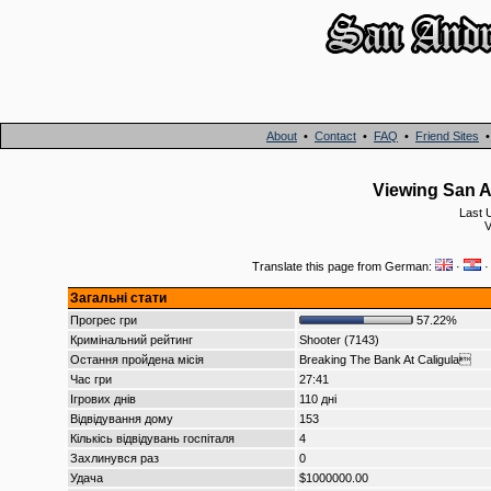
About
•
Contact
•
FAQ
•
Friend Sites
Viewing San A
Last 
V
Translate this page from German:
·
Загальні стати
Прогрес гри
57.22%
Кримінальний рейтинг
Shooter (7143)
Остання пройдена місія
Breaking The Bank At Caligula
Час гри
27:41
Ігрових днів
110 дні
Відвідування дому
153
Кількісь відвідувань госпіталя
4
Захлинувся раз
0
Удача
$1000000.00