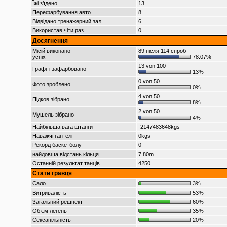
Їжі з’їдено
13
Перефарбування авто
8
Відвідано тренажерний зал
6
Використав чіти раз
0
Досягнення
Місій виконано
89 після 114 спроб
успіх
78.07%
13 von 100
Графіті зафарбовано
13%
0 von 50
Фото зроблено
0%
4 von 50
Підков зібрано
8%
2 von 50
Мушель зібрано
4%
Найбільша вага штанги
-2147483648kgs
Наважчі гантелі
0kgs
Рекорд баскетболу
0
найдовша відстань кільця
7.80m
Останній результат танців
4250
Стати гравця
Сало
3%
Витривалість
53%
Загальний решпект
60%
Об’єм легень
35%
Сексапільність
20%