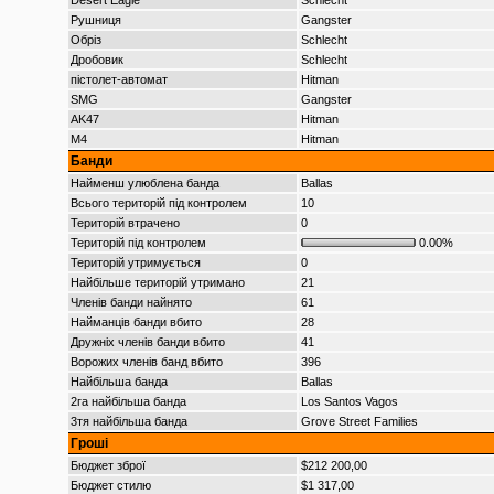
Desert Eagle
Schlecht
Рушниця
Gangster
Обріз
Schlecht
Дробовик
Schlecht
пістолет-автомат
Hitman
SMG
Gangster
AK47
Hitman
M4
Hitman
Банди
Найменш улюблена банда
Ballas
Всього територій під контролем
10
Територій втрачено
0
Територій під контролем
0.00%
Територій утримується
0
Найбільше територій утримано
21
Членів банди найнято
61
Найманців банди вбито
28
Дружніх членів банди вбито
41
Ворожих членів банд вбито
396
Найбільша банда
Ballas
2га найбільша банда
Los Santos Vagos
3тя найбільша банда
Grove Street Families
Гроші
Бюджет зброї
$212 200,00
Бюджет стилю
$1 317,00