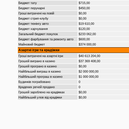
Бюджет тату
$715,00
Бюджет перукарні
$450,00
Гроші витрачені на повій
$0,00
Бюджет стрип-клубу
$0,00
Бюджет тюнінгу авто
$19 610,00
Бюджет харчування
$120,00
Загальний бюджет покупок
$233 062,00
Бюджет фарбування та ремонту авто
$600,00
Майновий бюджет
$374 000,00
Азартні ігри та крадіжки
Гроші витрачені на азартні ігри
$40 613 204,00
Грошей виграно в казино
$37 369 408,00
Грошей програно в казино
$0,00
Найбільший виграш в казино
$2 000 000,00
Найбільший програш в казино
$1 000 000,00
Будинків пограбовано
0
Крадених речей продано
0
Грошей зароблено на крадіжках
$0,00
Найбільший улов від крадіжки
$0,00