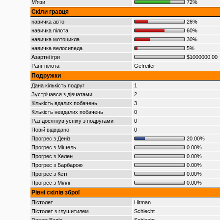
М’язи
72%
Скіли гравця
навичка авто
26%
навичка пілота
60%
навичка мотоцикла
30%
навичка велосипеда
5%
Азартні ігри
$1000000.00
Ранг пілота
Gefreiter
Подружки
Дана кількість подруг
1
Зустрічався з дівчатами
2
Кількість вдалих побачень
3
Кількість невдалих побачень
0
Раз досягнув успіху з подругами
0
Повій відвідано
0
Прогрес з Деніз
20.00%
Прогрес з Мішель
0.00%
Прогрес з Хелен
0.00%
Прогрес з Барбарою
0.00%
Прогрес з Кеті
0.00%
Прогрес з Міллі
0.00%
Рівні скілів зброї
Пістолет
Hitman
Пістолет з глушитилем
Schlecht