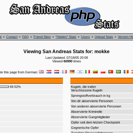
t
•
Contact
•
FAQ
•
Friend Sites
•
"Hidden" Stats
•
Users
•
Upload Stats
•
Version Hi
Viewing San Andreas Stats for: mokke
Last Updated: 07/18/05 20:08
Viewed
60990
times
ate this page from German:
·
·
·
·
·
·
·
·
·
·
·
·
69.52%
Kugeln, die trafen
Verschossene Kugeln
Sprengstoffverbrauch in kg
Von dir abservierte Personen
Von anderen abservierte Personen
Abservierte Kriminelle
Abservierte Gangmitglieder
Opfer seit dem letzten Checkpoint
Gegnerische Opfer