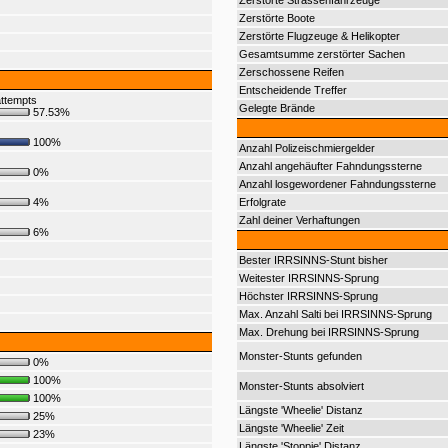
Zerstörte Strassenfahrzeuge
Zerstörte Boote
Zerstörte Flugzeuge & Helikopter
Gesamtsumme zerstörter Sachen
Zerschossene Reifen
Entscheidende Treffer
ttempts
Gelegte Brände
57.53%
100%
Anzahl Polizeischmiergelder
Anzahl angehäufter Fahndungssterne
0%
Anzahl losgewordener Fahndungssterne
4%
Erfolgrate
Zahl deiner Verhaftungen
6%
Bester IRRSINNS-Stunt bisher
Weitester IRRSINNS-Sprung
Höchster IRRSINNS-Sprung
Max. Anzahl Salti bei IRRSINNS-Sprung
Max. Drehung bei IRRSINNS-Sprung
Monster-Stunts gefunden
0%
100%
Monster-Stunts absolviert
100%
Längste 'Wheelie' Distanz
25%
Längste 'Wheelie' Zeit
23%
Längste 'Stoppie' Distanz