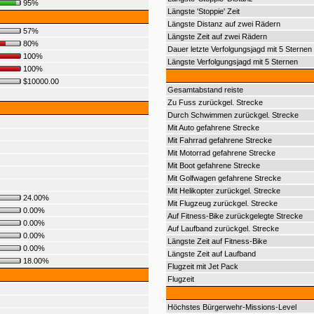
95%
Längste 'Stoppie' Zeit
Längste Distanz auf zwei Rädern
57%
Längste Zeit auf zwei Rädern
80%
Dauer letzte Verfolgungsjagd mit 5 Sternen
100%
Längste Verfolgungsjagd mit 5 Sternen
100%
$10000.00
Gesamtabstand reiste
Zu Fuss zurückgel. Strecke
Durch Schwimmen zurückgel. Strecke
Mit Auto gefahrene Strecke
Mit Fahrrad gefahrene Strecke
Mit Motorrad gefahrene Strecke
Mit Boot gefahrene Strecke
Mit Golfwagen gefahrene Strecke
Mit Helikopter zurückgel. Strecke
24.00%
Mit Flugzeug zurückgel. Strecke
0.00%
Auf Fitness-Bike zurückgelegte Strecke
0.00%
Auf Laufband zurückgel. Strecke
0.00%
Längste Zeit auf Fitness-Bike
0.00%
Längste Zeit auf Laufband
18.00%
Flugzeit mit Jet Pack
Flugzeit
Höchstes Bürgerwehr-Missions-Level