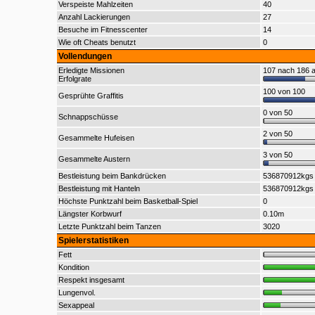
Verspeiste Mahlzeiten
40
Anzahl Lackierungen
27
Besuche im Fitnesscenter
14
Wie oft Cheats benutzt
0
Vollendungen
Erledigte Missionen
107 nach 186 a
Erfolgrate
100 von 100
Gesprühte Graffitis
0 von 50
Schnappschüsse
2 von 50
Gesammelte Hufeisen
3 von 50
Gesammelte Austern
Bestleistung beim Bankdrücken
536870912kgs
Bestleistung mit Hanteln
536870912kgs
Höchste Punktzahl beim Basketball-Spiel
0
Längster Korbwurf
0.10m
Letzte Punktzahl beim Tanzen
3020
Spielerstatistiken
Fett
Kondition
Respekt insgesamt
Lungenvol.
Sexappeal