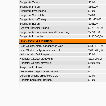
Budget für Tattoos
$0,00
Budget für Friseur
$560,00
Budget für Prostituierte
$0,00
Budget für Strip-Club
$20,00
Budget für Auto-Tuning
$21.455,00
Budget für Essen
$251,00
Gesamt-Shopping-Budget
$275.524,00
Budget für Autoreparaturen und Lackierung
$2.100,00
Budget für Immobilien
$498.000,00
Glücksspiel & Einbrüche
Beim Glücksspiel ausgegebenes Geld
$133.140,00
Beim Glücksspiel gewonnenes Geld
$280.280,00
Verluste beim Glücksspiel
$0,00
Höchster Glücksspielgewinn
$110.000,00
Höchster Glücksspielverlust
$10.000,00
Ausgeraubte Häuser
0
Gestohlene Gegenstände verkauft
0
Durch Einbrüche erbeutetes Geld
$0,00
Höchste Beute bei Einbruch
$0,00