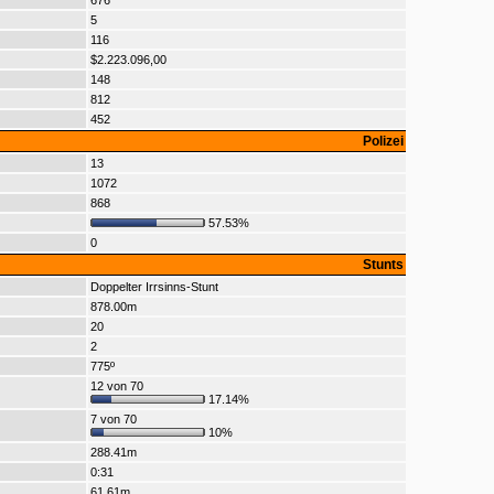
676
5
116
$2.223.096,00
148
812
452
Polizei
13
1072
868
57.53%
0
Stunts
Doppelter Irrsinns-Stunt
878.00m
20
2
775º
12 von 70
17.14%
7 von 70
10%
288.41m
0:31
61.61m