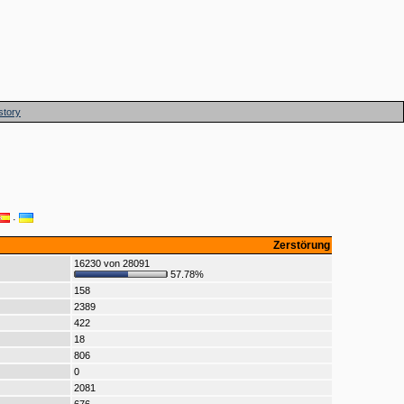
story
·
Zerstörung
16230 von 28091
57.78%
158
2389
422
18
806
0
2081