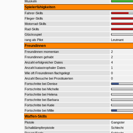
Muskeln
Spielerfähigkeiten
Fahrer-Skills
Flieger-Skills
Motorrad-Skills
Rad-Skills
Glücksspiel
rang als Pilot
Leutnant
Freundinnen
Freundinnen momentan
2
Freundinnen gehabt
2
Anzahl erfolgreicher Dates
4
Anzahl katastrophaler Dates
1
Wie oft Freundinnen flachgelegt
0
Anzahl Besuche bei Prostituierten
0
Fortschritte bei Denise
Fortschritte bei Michelle
Fortschritte bei Helena
Fortschritte bei Barbara
Fortschritte bei Katie
Fortschritte bei Millie
Waffen-Skills
Pistole
Gangster
Schalldämpferpistole
Schlecht