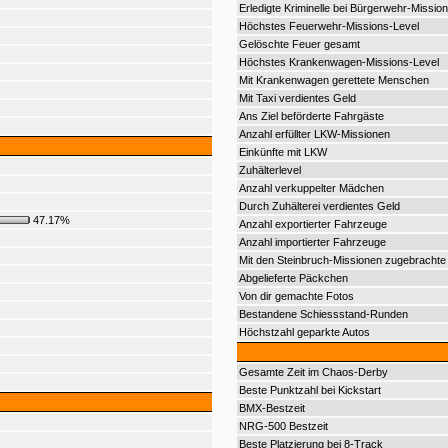
Erledigte Kriminelle bei Bürgerwehr-Mission
Höchstes Feuerwehr-Missions-Level
Gelöschte Feuer gesamt
Höchstes Krankenwagen-Missions-Level
Mit Krankenwagen gerettete Menschen
Mit Taxi verdientes Geld
Ans Ziel beförderte Fahrgäste
Anzahl erfüllter LKW-Missionen
Einkünfte mit LKW
Zuhälterlevel
Anzahl verkuppelter Mädchen
Durch Zuhälterei verdientes Geld
47.17%
Anzahl exportierter Fahrzeuge
Anzahl importierter Fahrzeuge
Mit den Steinbruch-Missionen zugebrachte 
Abgelieferte Päckchen
Von dir gemachte Fotos
Bestandene Schiessstand-Runden
Höchstzahl geparkte Autos
Gesamte Zeit im Chaos-Derby
Beste Punktzahl bei Kickstart
BMX-Bestzeit
NRG-500 Bestzeit
Beste Platzierung bei 8-Track