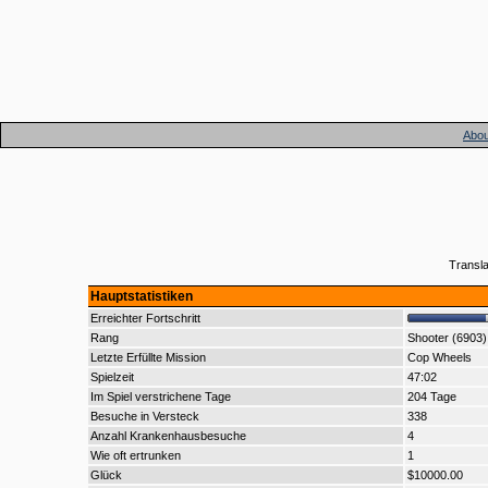
Abou
Transl
Hauptstatistiken
Erreichter Fortschritt
Rang
Shooter (6903)
Letzte Erfüllte Mission
Cop Wheels
Spielzeit
47:02
Im Spiel verstrichene Tage
204 Tage
Besuche in Versteck
338
Anzahl Krankenhausbesuche
4
Wie oft ertrunken
1
Glück
$10000.00