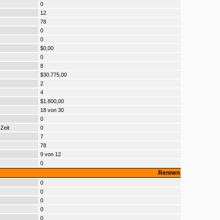
0
12
78
0
0
$0,00
0
8
$30.775,00
2
4
$1.800,00
18 von 30
0
Zeit
0
7
78
9 von 12
0
Rennen
0
0
0
0
0