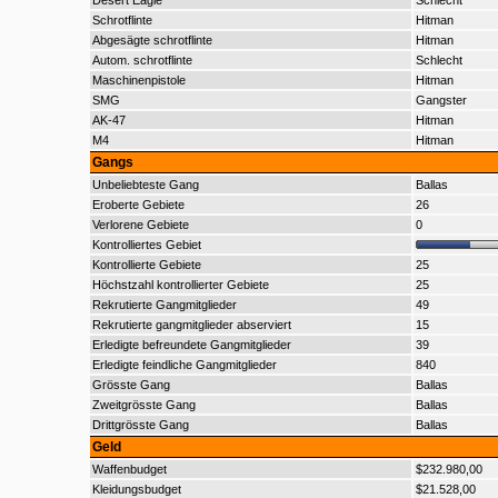
Desert Eagle
Schlecht
Schrotflinte
Hitman
Abgesägte schrotflinte
Hitman
Autom. schrotflinte
Schlecht
Maschinenpistole
Hitman
SMG
Gangster
AK-47
Hitman
M4
Hitman
Gangs
Unbeliebteste Gang
Ballas
Eroberte Gebiete
26
Verlorene Gebiete
0
Kontrolliertes Gebiet
Kontrollierte Gebiete
25
Höchstzahl kontrollierter Gebiete
25
Rekrutierte Gangmitglieder
49
Rekrutierte gangmitglieder abserviert
15
Erledigte befreundete Gangmitglieder
39
Erledigte feindliche Gangmitglieder
840
Grösste Gang
Ballas
Zweitgrösste Gang
Ballas
Drittgrösste Gang
Ballas
Geld
Waffenbudget
$232.980,00
Kleidungsbudget
$21.528,00