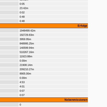
0:05
23.42m
0:02
0:48
0:48
Erfolge
1948499.42m
192729.83m
3959.95m
848995.25m
140599.94m
510267.16m
11923.88m
0.00m
21908.14m
209210.27m
8905.00m
0.00m
4:53
4:01
0:07
0:07
Nebenmissionen
0