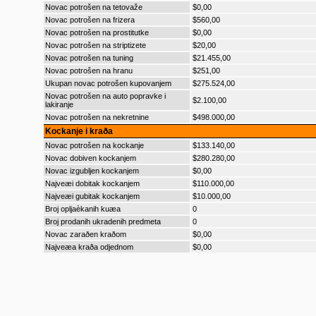
Novac potrošen na tetovaže
$0,00
Novac potrošen na frizera
$560,00
Novac potrošen na prostitutke
$0,00
Novac potrošen na striptizete
$20,00
Novac potrošen na tuning
$21.455,00
Novac potrošen na hranu
$251,00
Ukupan novac potrošen kupovanjem
$275.524,00
Novac potrošen na auto popravke i
$2.100,00
lakiranje
Novac potrošen na nekretnine
$498.000,00
Kockanje i kraða
Novac potrošen na kockanje
$133.140,00
Novac dobiven kockanjem
$280.280,00
Novac izgubljen kockanjem
$0,00
Najveæi dobitak kockanjem
$110.000,00
Najveæi gubitak kockanjem
$10.000,00
Broj opljaèkanih kuæa
0
Broj prodanih ukradenih predmeta
0
Novac zaraðen kraðom
$0,00
Najveæa kraða odjednom
$0,00