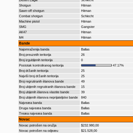
Desert Eagle
Schlecht
Shotgun
Hitman
Sawn-off shotgun
Hitman
Combat shotgun
Schlecht
Machine pistol
Hitman
SMG
Gangster
AK47
Hitman
M4
Hitman
Bande
Najomraženija banda
Ballas
Broj preuzetih teritorija
26
Broj izgubljenih teritorija
0
Postotak kontroliranog teritorija
47.17%
Broj držanih teritorija
25
Najviši broj držanih teritorija
25
Broj regrutiranih èlanova bande
49
Broj ubijenih regrutiranih èlanova bande
15
Broj ubijenih èlanova vlastite bande
39
Broj ubijenih èlanova neprijateljske bande
840
Najveæa banda
Ballas
Druga najveæa banda
Ballas
Treæa najveæa banda
Ballas
Novac
Novac potrošen na oružja
$232.980,00
Novac potrošen na odjeæu
$21.528,00