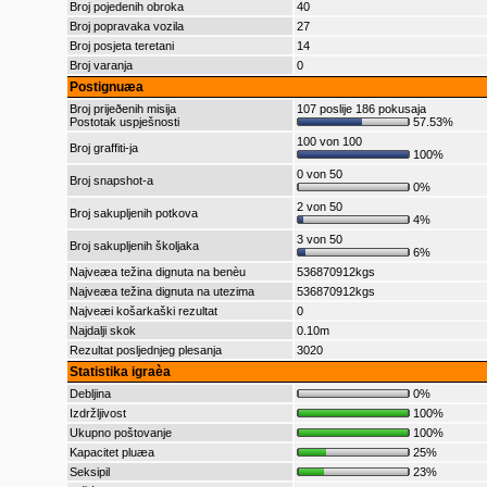
Broj pojedenih obroka
40
Broj popravaka vozila
27
Broj posjeta teretani
14
Broj varanja
0
Postignuæa
Broj prijeðenih misija
107 poslije 186 pokusaja
Postotak uspješnosti
57.53%
100 von 100
Broj graffiti-ja
100%
0 von 50
Broj snapshot-a
0%
2 von 50
Broj sakupljenih potkova
4%
3 von 50
Broj sakupljenih školjaka
6%
Najveæa težina dignuta na benèu
536870912kgs
Najveæa težina dignuta na utezima
536870912kgs
Najveæi košarkaški rezultat
0
Najdalji skok
0.10m
Rezultat posljednjeg plesanja
3020
Statistika igraèa
Debljina
0%
Izdržljivost
100%
Ukupno poštovanje
100%
Kapacitet pluæa
25%
Seksipil
23%