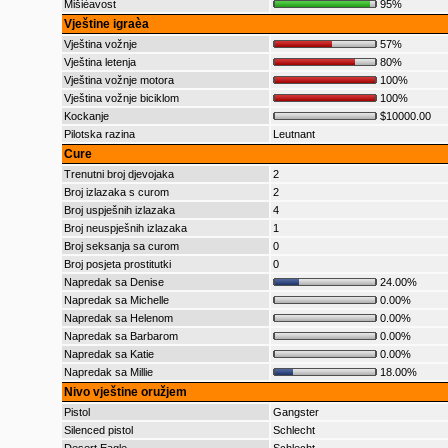
Mišièavost
95%
Vještine igraèa
Vještina vožnje
57%
Vještina letenja
80%
Vještina vožnje motora
100%
Vještina vožnje biciklom
100%
Kockanje
$10000.00
Pilotska razina
Leutnant
Cure
Trenutni broj djevojaka
2
Broj izlazaka s curom
2
Broj uspješnih izlazaka
4
Broj neuspješnih izlazaka
1
Broj seksanja sa curom
0
Broj posjeta prostitutki
0
Napredak sa Denise
24.00%
Napredak sa Michelle
0.00%
Napredak sa Helenom
0.00%
Napredak sa Barbarom
0.00%
Napredak sa Katie
0.00%
Napredak sa Millie
18.00%
Nivo vještine oružjem
Pistol
Gangster
Silenced pistol
Schlecht