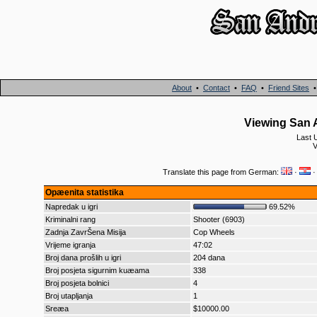
About
•
Contact
•
FAQ
•
Friend Sites
Viewing San 
Last 
V
Translate this page from German:
·
Opæenita statistika
Napredak u igri
69.52%
Kriminalni rang
Shooter (6903)
Zadnja ZavrŠena Misija
Cop Wheels
Vrijeme igranja
47:02
Broj dana prošlih u igri
204 dana
Broj posjeta sigurnim kuæama
338
Broj posjeta bolnici
4
Broj utapljanja
1
Sreæa
$10000.00