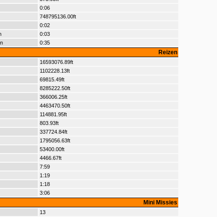
0:06
748795136.00ft
0:02
n
0:03
en
0:35
Reizen
16593076.89ft
1102228.13ft
69815.49ft
8285222.50ft
366006.25ft
4463470.50ft
114881.95ft
803.93ft
337724.84ft
1795056.63ft
53400.00ft
4466.67ft
7:59
1:19
1:18
3:06
Mini Missies
13