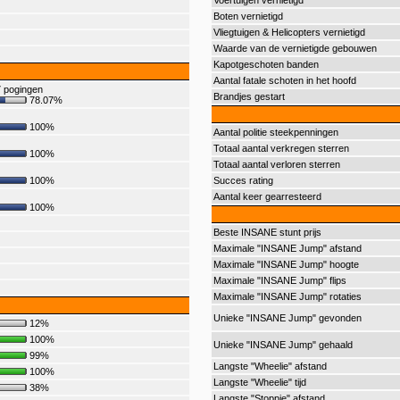
Voertuigen vernietigd
Boten vernietigd
Vliegtuigen & Helicopters vernietigd
Waarde van de vernietigde gebouwen
Kapotgeschoten banden
Aantal fatale schoten in het hoofd
 pogingen
Brandjes gestart
78.07%
100%
Aantal politie steekpenningen
Totaal aantal verkregen sterren
100%
Totaal aantal verloren sterren
100%
Succes rating
Aantal keer gearresteerd
100%
Beste INSANE stunt prijs
Maximale "INSANE Jump" afstand
Maximale "INSANE Jump" hoogte
Maximale "INSANE Jump" flips
Maximale "INSANE Jump" rotaties
Unieke "INSANE Jump" gevonden
12%
100%
Unieke "INSANE Jump" gehaald
99%
Langste "Wheelie" afstand
100%
Langste "Wheelie" tijd
38%
Langste "Stoppie" afstand