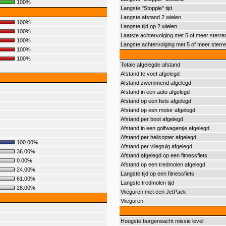
100%
Langste "Stoppie" tijd
Langste afstand 2 wielen
100%
Langste tijd op 2 wielen
100%
Laatste achtervolging met 5 of meer sterre
100%
Langste achtervolging met 5 of meer sterr
100%
100%
Totale afgelegde afstand
Afstand te voet afgelegd
Afstand zwemmend afgelegd
Afstand in een auto afgelegd
Afstand op een fiets afgelegd
Afstand op een motor afgelegd
Afstand per boot afgelegd
Afstand in een golfwagentje afgelegd
Afstand per helicopter afgelegd
100.00%
Afstand per vliegtuig afgelegd
36.00%
Afstand afgelegd op een fitnessfiets
0.00%
Afstand op een tredmolen afgelegd
24.00%
Langste tijd op een fitnessfiets
61.00%
Langste tredmolen tijd
28.00%
Vlieguren met een JetPack
Vlieguren
Hoogste burgerwacht missie level