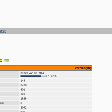
story
·
Vernietiging
31329 van de 39448
79.42%
149
3730
901
149
1826
oint
0
3042