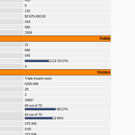
830
6
132
$3.979.492,00
344
565
1559
Politie
21
666
545
78.07%
4
Stunten
Triple insane stunt
6250.00ft
28
2
1065º
69 out of 70
98.57%
63 out of 70
90%
479.35ft
0:05
373.93ft