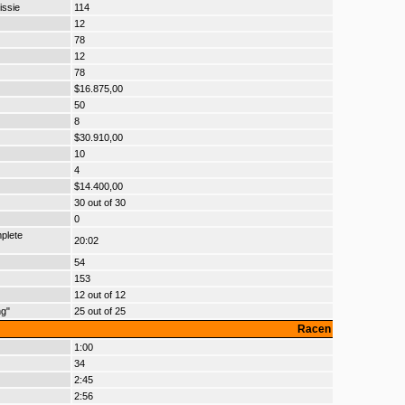
issie
114
12
78
12
78
$16.875,00
50
8
$30.910,00
10
4
$14.400,00
30 out of 30
0
plete
20:02
54
153
12 out of 12
ng"
25 out of 25
Racen
1:00
34
2:45
2:56