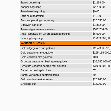
Tattoo begroting
$2.258,00
Kapper begroting
$2.730,00
Prostituee begroting
$0,00
Strip club begroting
$40,00
Auto aanpassings begroting
$23.650,00
Uitgaven aan eten
$1.832,00
Totale uitgaven aan winkelen
$522.704,00
Auto Reparatie en Overspuiten begroting
$6.500,00
Bezitting begroting
$1.039.000,00
Wedden & Stelen
Geld uitgegeven aan gokken
$294.366.592,
Geld gewonnen met gokken
$295.184.000,
Geld verloren met gokken
$0,00
Grootste gewonnen bedrag met gokken
$38.280.000,0
Grootste verloren bedrag met gokken
$3.030.000,00
Aantal huizen ingebroken
37
Aantal verkochte gestolen items
79
Geld verdient met inbreken
$25.940,00
Grootste buit
$18.000,00