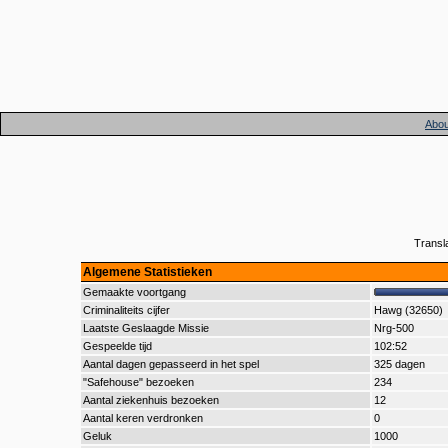
Abou
Transl
Algemene Statistieken
Gemaakte voortgang
Criminaliteits cijfer
Hawg (32650)
Laatste Geslaagde Missie
Nrg-500
Gespeelde tijd
102:52
Aantal dagen gepasseerd in het spel
325 dagen
"Safehouse" bezoeken
234
Aantal ziekenhuis bezoeken
12
Aantal keren verdronken
0
Geluk
1000