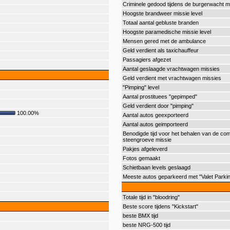
Criminele gedood tijdens de burgerwacht m
Hoogste brandweer missie level
Totaal aantal gebluste branden
Hoogste paramedische missie level
Mensen gered met de ambulance
Geld verdient als taxichauffeur
Passagiers afgezet
Aantal geslaagde vrachtwagen missies
Geld verdient met vrachtwagen missies
"Pimping" level
Aantal prostituees "gepimped"
Geld verdient door "pimping"
100.00%
Aantal autos geexporteerd
Aantal autos geimporteerd
Benodigde tijd voor het behalen van de com
steengroeve missie
Pakjes afgeleverd
Fotos gemaakt
Schietbaan levels geslaagd
Meeste autos geparkeerd met "Valet Parki
Totale tijd in "bloodring"
Beste score tijdens "Kickstart"
beste BMX tijd
beste NRG-500 tijd