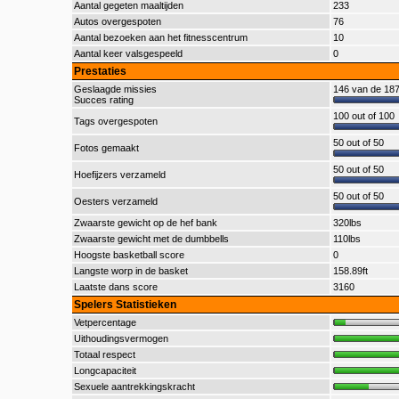
Aantal gegeten maaltijden
233
Autos overgespoten
76
Aantal bezoeken aan het fitnesscentrum
10
Aantal keer valsgespeeld
0
Prestaties
Geslaagde missies
146 van de 187
Succes rating
100 out of 100
Tags overgespoten
50 out of 50
Fotos gemaakt
50 out of 50
Hoefijzers verzameld
50 out of 50
Oesters verzameld
Zwaarste gewicht op de hef bank
320lbs
Zwaarste gewicht met de dumbbells
110lbs
Hoogste basketball score
0
Langste worp in de basket
158.89ft
Laatste dans score
3160
Spelers Statistieken
Vetpercentage
Uithoudingsvermogen
Totaal respect
Longcapaciteit
Sexuele aantrekkingskracht