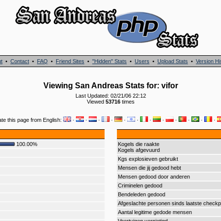
t
•
Contact
•
FAQ
•
Friend Sites
•
"Hidden" Stats
•
Users
•
Upload Stats
•
Version Hi
Viewing San Andreas Stats for: vifor
Last Updated: 02/21/06 22:12
Viewed
53716
times
ate this page from English:
·
·
·
·
·
·
·
·
·
·
·
·
100.00%
Kogels die raakte
Kogels afgevuurd
Kgs explosieven gebruikt
Mensen die jij gedood hebt
Mensen gedood door anderen
Criminelen gedood
Bendeleden gedood
Afgeslachte personen sinds laatste checkp
Aantal legitime gedode mensen