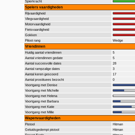
Spierkracht
Spelers vaardigheden
Rijvaardigheid
Vliegvaardigheid
Motorvaardigheid
Fietsvaardigheid
Gokken
Piloot rang
Wedge
Vriendinnen
Huidig aantal vriendinnen
5
Aantal vriendinnen gedate
5
Aantal succesvolle dates
28
Aantal rampzalige dates
3
Aantal keren gescoord
17
Aantal prostituees bezocht
0
Voortgang met Denise
Voortgang met Michelle
Voortgang met Helena
Voortgang met Barbara
Voortgang met Katie
Voortgang met Millie
Wapenvaardigheden
Pistool
Hitman
Geluidsgedempt pistool
Hitman